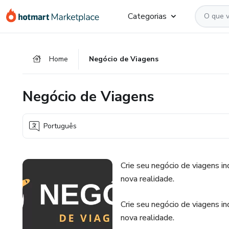
Ir
Ir
Ir
Categorias
para
para
para
o
o
o
conteúdo
pagamento
rodapé
Home
Negócio de Viagens
principal
Negócio de Viagens
Português
Crie seu negócio de viagens 
nova realidade.
Crie seu negócio de viagens 
nova realidade.