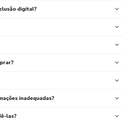
clusão digital?
mprar?
rmações inadequadas?
ê-las?