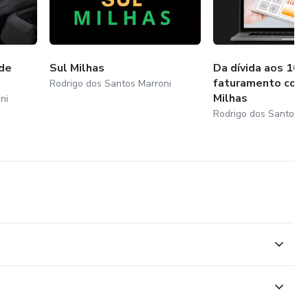
 de
Sul Milhas
Da dívida aos 100
faturamento com
Rodrigo dos Santos Marroni
Milhas
ni
Rodrigo dos Santos M