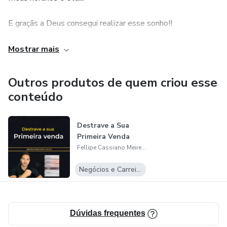
E graçãs a Deus consegui realizar esse sonho!!
Porém não ficou so ali, vieram outros sonhos, e um deles
Mostrar mais
foi... Porque não ajudar outras pessoas também... E aqui
estou, querendo te ajudar a fazer o mesmo.
Outros produtos de quem criou esse
conteúdo
Destrave a Sua
Primeira Venda
Fellipe Cassiano Meireles
Negócios e Carreira
Dúvidas frequentes