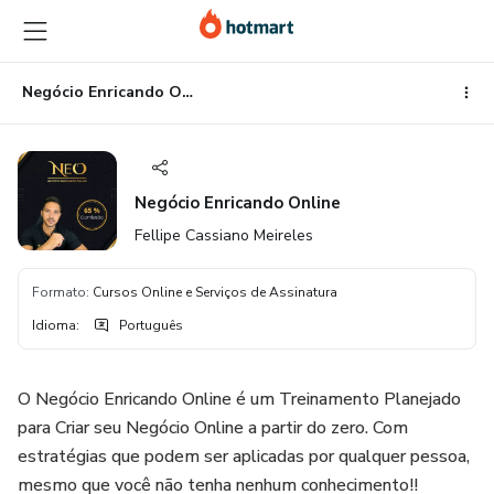
Ir
Ir
Ir
para
para
para
o
o
o
conteúdo
pagamento
rodapé
Negócio Enricando Online
principal
Negócio Enricando Online
Fellipe Cassiano Meireles
Formato
:
Cursos Online e Serviços de Assinatura
Idioma
:
Português
O Negócio Enricando Online é um Treinamento Planejado
para Criar seu Negócio Online a partir do zero. Com
estratégias que podem ser aplicadas por qualquer pessoa,
mesmo que você não tenha nenhum conhecimento!!