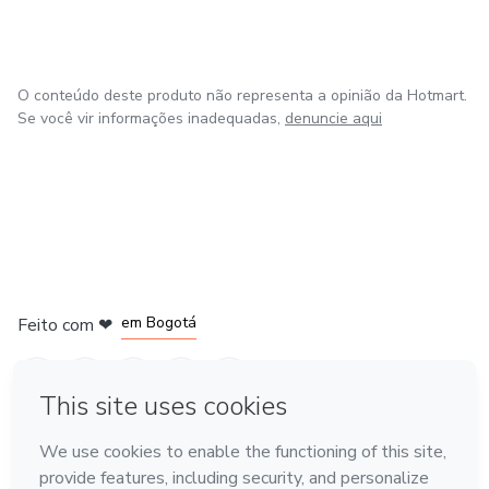
O conteúdo deste produto não representa a opinião da Hotmart.
Se você vir informações inadequadas,
denuncie aqui
em Amsterdam
em Madrid
em Bogotá
Feito com
❤
em Belo Horizonte
na Cidade do México
Conheça a Hotmart