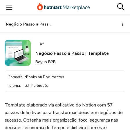
Ir
Ir
Ir
para
para
para
o
o
o
conteúdo
pagamento
rodapé
Negócio Passo a Passo | Template
principal
Negócio Passo a Passo | Template
Beyup B2B
Formato
:
eBooks ou Documentos
Idioma
:
Português
Template elaborado via aplicativo do Notion com 57
passos definitivos para transformar ideias em negócios de
sucesso. Obtenha mais organização, foco, segurança nas
decisões, economia de tempo e dinheiro com este