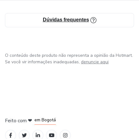
Dúvidas frequentes
O conteúdo deste produto não representa a opinião da Hotmart.
Se você vir informações inadequadas,
denuncie aqui
em Amsterdam
em Madrid
em Bogotá
Feito com
❤
em Belo Horizonte
na Cidade do México