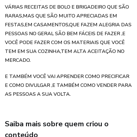
vendas. Além disso, você descobrirá como definir preços.
VÁRIAS RECEITAS DE BOLO E BRIGADEIRO QUE SÃO
RARAS,MAS QUE SÃO MUITO APRECIADAS EM
Se você já tem um emprego em período integral, mas está
FESTAS,EM CASAMENTOS,QUE FAZEM ALEGRIA DAS
procurando por uma renda extra, ou se você quer começar
PESSOAS NO GERAL SÃO BEM FÁCEIS DE FAZER ,E
um negócio em tempo integral, este guia é para você. Com
VOCÊ PODE FAZER COM OS MATERIAIS QUE VOCÊ
a ajuda deste ebook, você pode transformar seu hobby em
TEM EM SUA COZINHA,TEM ALTA ACEITAÇÃO NO
um empreendimento de sucesso. Então, comece a planejar
MERCADO.
seu futuro como empreendedor agora mesmo e faça seus
clientes felizes com bolo no pote e brigadeiro gourmet!
E TAMBÉM VOCÊ VAI APRENDER COMO PRECIFICAR
E COMO DIVULGAR ,E TAMBÉM COMO VENDER PARA
AS PESSOAS A SUA VOLTA.
Saiba mais sobre quem criou o
conteúdo