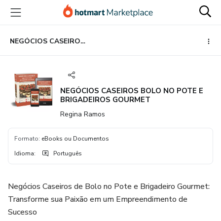
Ir
Ir
Ir
para
para
para
o
o
o
conteúdo
pagamento
rodapé
NEGÓCIOS CASEIROS BOLO NO POTE E BRIGADEIROS GOURMET
principal
NEGÓCIOS CASEIROS BOLO NO POTE E
BRIGADEIROS GOURMET
Regina Ramos
Formato
:
eBooks ou Documentos
Idioma
:
Português
Negócios Caseiros de Bolo no Pote e Brigadeiro Gourmet:
Transforme sua Paixão em um Empreendimento de
Sucesso