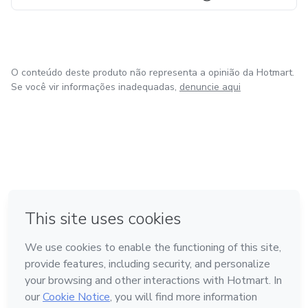
O conteúdo deste produto não representa a opinião da Hotmart.
Se você vir informações inadequadas,
denuncie aqui
em Amsterdam
em Madrid
em Bogotá
Feito com
❤
em Belo Horizonte
na Cidade do México
Conheça a Hotmart