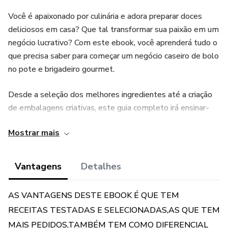
Você é apaixonado por culinária e adora preparar doces
deliciosos em casa? Que tal transformar sua paixão em um
negócio lucrativo? Com este ebook, você aprenderá tudo o
que precisa saber para começar um negócio caseiro de bolo
no pote e brigadeiro gourmet.
Desde a seleção dos melhores ingredientes até a criação
de embalagens criativas, este guia completo irá ensinar-
lhe todas as habilidades necessárias para se destacar no
Mostrar mais
mercado. Você aprenderá a criar receitas incríveis, como o
bolo de cenoura com brigadeiro, o bolo de chocolate com
mousse de maracujá e muitas outras opções.
Vantagens
Detalhes
Mas não é apenas sobre a criação de receitas incríveis. Este
AS VANTAGENS DESTE EBOOK É QUE TEM
ebook irá guiá-lo através dos passos importantes para
RECEITAS TESTADAS E SELECIONADAS,AS QUE TEM
estabelecer um negócio de sucesso. Você aprenderá sobre
MAIS PEDIDOS,TAMBÉM TEM COMO DIFERENCIAL
a importância do planejamento de negócios, marketing e