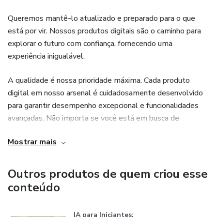
Queremos mantê-lo atualizado e preparado para o que
está por vir. Nossos produtos digitais são o caminho para
explorar o futuro com confiança, fornecendo uma
experiência inigualável.
A qualidade é nossa prioridade máxima. Cada produto
digital em nosso arsenal é cuidadosamente desenvolvido
para garantir desempenho excepcional e funcionalidades
avançadas. Não importa se você está em busca de
tecnologia de ponta, conteúdos inovadores ou experiências
Mostrar mais
digitais cativantes - temos tudo o que você precisa para se
manter à frente.
Outros produtos de quem criou esse
Nossa equipe dedicada é composta por especialistas
conteúdo
apaixonados que estão constantemente pesquisando e
incorporando as últimas tendências e avanços tecnológicos
IA para Iniciantes: