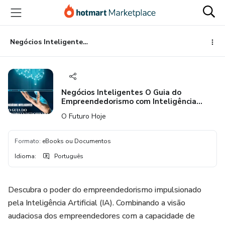
Ir
Ir
Ir
para
para
para
o
o
o
conteúdo
pagamento
rodapé
Negócios Inteligentes O Guia do Empreendedorismo com Inteligência Artificial
principal
Negócios Inteligentes O Guia do
Empreendedorismo com Inteligência
Artificial
O Futuro Hoje
Formato
:
eBooks ou Documentos
Idioma
:
Português
Descubra o poder do empreendedorismo impulsionado
pela Inteligência Artificial (IA). Combinando a visão
audaciosa dos empreendedores com a capacidade de