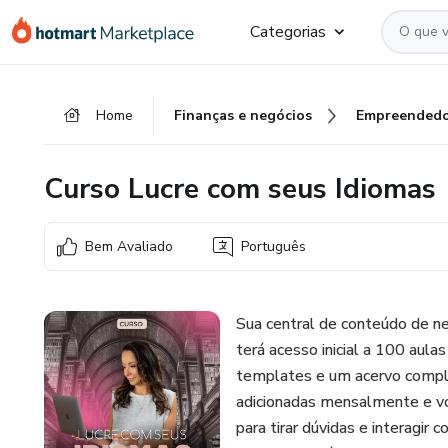
Ir
Ir
Ir
Categorias
para
para
para
o
o
o
conteúdo
pagamento
rodapé
Home
Finanças e negócios
Empreendedo
principal
Curso Lucre com seus Idiomas
Bem Avaliado
Português
Sua central de conteúdo de ne
terá acesso inicial a 100 aulas
templates e um acervo comple
adicionadas mensalmente e v
para tirar dúvidas e interagir