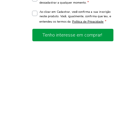
*
descadastrar a qualquer momento.
Ao clicar em Cadastrar, você confirma a sua inscrição
neste produto. Você, igualmente, confirma que leu, e
*
entendeu os termos da
Política de Privacidade
Tenho interesse em comprar!