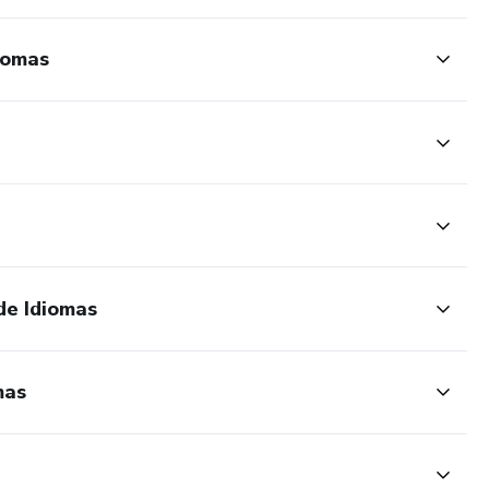
iomas
de Idiomas
mas