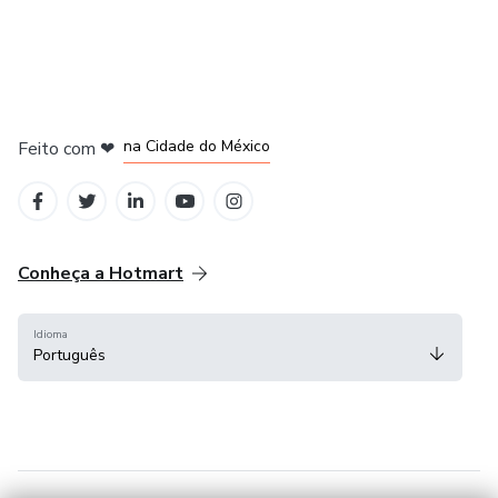
em Bogotá
em Amsterdam
em Madrid
na Cidade do México
Feito com
❤
em Belo Horizonte
Conheça a Hotmart
Idioma
Português