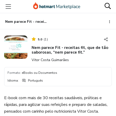
Ir
Ir
Ir
para
para
para
o
o
o
conteúdo
pagamento
rodapé
Nem parece Fit - receitas fit, que de tão saborosas, “nem parece fit.”
principal
5.0
(
1
)
Nem parece Fit - receitas fit, que de tão
saborosas, “nem parece fit.”
Vitor Costa Guimarães
Formato
:
eBooks ou Documentos
Idioma
:
Português
E-book com mais de 30 receitas saudáveis, práticas e
rápidas, para agilizar suas refeições e preparo de saladas,
pensados com carinho pelo nutricionista Vitor Costa.