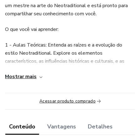
um mestre na arte do Neotraditional e está pronto para
compartilhar seu conhecimento com você.
O que você vai aprender:
1 - Aulas Teóricas: Entenda as raízes e a evolução do
estilo Neotraditional. Explore os elementos
característicos, as influências históricas e culturais, e as
técnicas que tornam este estilo único.
Mostrar mais
2 - Desenho e Decalque: Aprenda a criar desenhos
autênticos e detalhados, prontos para serem transferidos
para a pele. Domine o uso de decalques para garantir
Acessar produto comprado
precisão e qualidade em suas tatuagens.
3 - Técnicas de Tatuagem: Desde a configuração da
Conteúdo
Vantagens
Detalhes
máquina até a escolha das agulhas e tintas, aprenda as