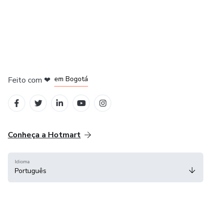
em Amsterdam
em Madrid
em Bogotá
Feito com
❤
em Belo Horizonte
na Cidade do México
Conheça a Hotmart
Idioma
Português