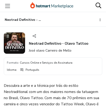
Ir
Ir
Ir
para
para
para
o
o
o
conteúdo
pagamento
rodapé
Neotrad Definitivo - Olavo Tattoo
principal
Neotrad Definitivo - Olavo Tattoo
José olavo Carreiro de Mello
Formato
:
Cursos Online e Serviços de Assinatura
Idioma
:
Português
Descubra a arte e a técnica por trás do estilo
Neotraditional com um dos maiores nomes da tatuagem
no Brasil, Olavo Tattoo. Com mais de 70 prêmios em sua
carreira e cinco vezes vencedor do Tattoo Week, Olavo é