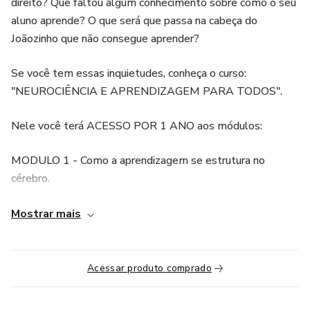
direito? Que faltou algum conhecimento sobre como o seu
aluno aprende? O que será que passa na cabeça do
Joãozinho que não consegue aprender?
Se você tem essas inquietudes, conheça o curso:
"NEUROCIÊNCIA E APRENDIZAGEM PARA TODOS".
Nele você terá ACESSO POR 1 ANO aos módulos:
MODULO 1 - Como a aprendizagem se estrutura no
cérebro.
MÓDULO 2 – As rotas da aprendizagem.
Mostrar mais
MÓDULO 3 – O cérebro pensante.
Acessar produto comprado
MÓDULO 4 – O cérebro que se lembra.