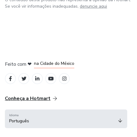
Se você vir informações inadequadas,
denuncie aqui
em Bogotá
em Amsterdam
em Madrid
na Cidade do México
Feito com
❤
em Belo Horizonte
Conheça a Hotmart
Idioma
Português