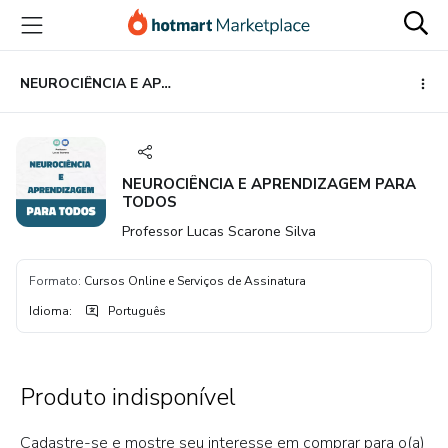
Ir
Ir
Ir
para
para
para
o
o
o
conteúdo
pagamento
rodapé
NEUROCIÊNCIA E APRENDIZAGEM PARA TODOS
principal
NEUROCIÊNCIA E APRENDIZAGEM PARA
TODOS
Professor Lucas Scarone Silva
Formato
:
Cursos Online e Serviços de Assinatura
Idioma
:
Português
Produto indisponível
Cadastre-se e mostre seu interesse em comprar para o(a)