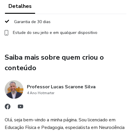
MÓDULO 5 – O cérebro que se comunica.
Detalhes
MÓDULO 6 – O cérebro emocional.
Garantia de 30 dias
MÓDULO 7 – O cérebro em movimento.
Estude do seu jeito e em qualquer dispositivo
MÓDULO 8 – Dificuldades e transtornos específicos da
aprendizagem.
Saiba mais sobre quem criou o
conteúdo
MÓDULO 9 - TDAH - Transtorno do Déficit de Atenção e
Hiperatividade
Professor Lucas Scarone Silva
MÓDULO 10 - Transtorno do Espectro Autista.
4 Ano Hotmarter
Olá, seja bem-vindo a minha página. Sou licenciado em
Educação Física e Pedagogia, especialista em Neurociência