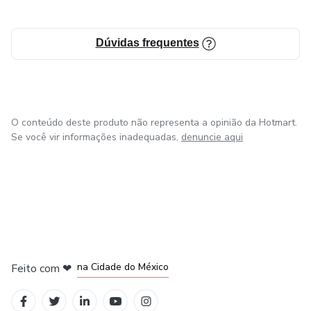
Dúvidas frequentes
O conteúdo deste produto não representa a opinião da Hotmart.
Se você vir informações inadequadas,
denuncie aqui
em Bogotá
em Amsterdam
em Madrid
na Cidade do México
Feito com
❤
em Belo Horizonte