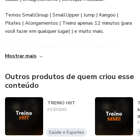
Temos SmallGroup | SmallUpper | Jump | Kangoo |
Pilates | Alongamentos | Treino apenas 12 minutos (para
você fazer em qualquer lugar) | e muito mais.
Acesse nossas plataformas digitais para conhecer um
pouco melhor nossa metodologia e no espaço.
Mostrar mais
Podemos tirar todas as suas dúvidas pelo nosso e
Outros produtos de quem criou esse
conteúdo
WhatsApp | Instagram | Facebook. 🏋🏻‍♀️🏋🏻‍♀️🏋🏻‍♀️
TREINO HIIT
T
FS STÚDIO
F
Saúde e Esportes