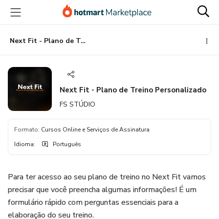
Ir
Ir
Ir
para
para
para
o
o
o
conteúdo
pagamento
rodapé
Next Fit - Plano de Treino Personalizado
principal
Next Fit - Plano de Treino Personalizado
FS STÚDIO
Formato
:
Cursos Online e Serviços de Assinatura
Idioma
:
Português
​Para ter acesso ao seu plano de treino no Next Fit vamos
precisar que você preencha algumas informações! É um
formulário rápido com perguntas essenciais para a
elaboração do seu treino.