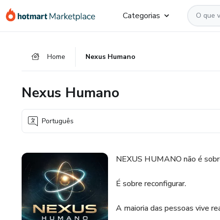
Ir
Ir
Ir
Categorias
para
para
para
o
o
o
conteúdo
pagamento
rodapé
Home
Nexus Humano
principal
Nexus Humano
Português
NEXUS HUMANO não é sobre
É sobre reconfigurar.
A maioria das pessoas vive rea