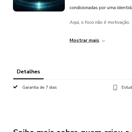
condicionadas por uma identi
Aqui, o foco não é motivação.
É interrupção do automático.
Mostrar mais
Não é sobre evolução gradual.
É sobre quebra de padrão cogn
Detalhes
NEXUS HUMANO é o ponto 
Garantia de 7 dias
Estud
comportamento deixa de ser i
identidade deixa de ser fixa
realidade deixa de ser aleatór