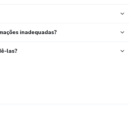
rmações inadequadas?
ê-las?