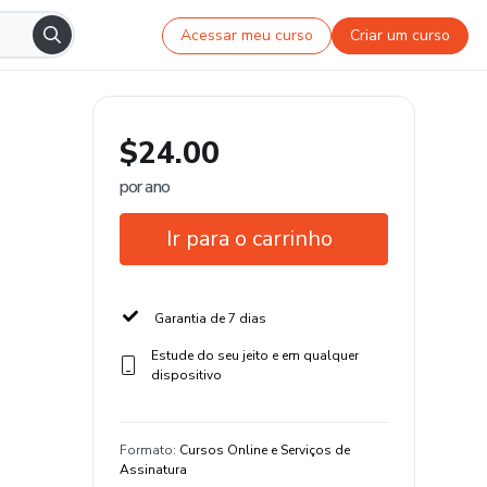
Acessar meu curso
Criar um curso
$24.00
por ano
Ir para o carrinho
Garantia de 7 dias
Estude do seu jeito e em qualquer
dispositivo
Formato
:
Cursos Online e Serviços de
Assinatura