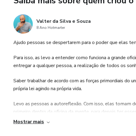
Saiba mais sobre quem criou o
E passa a ser projetada com i
Valter da Silva e Souza
Para quem é:
8 Ano Hotmarter
Pessoas que perceberam que:
Ajudo pessoas se despertarem para o poder que elas te
esforço não resolve padrão in
Para isso, as levo a entender como funciona a grande ofic
entregar a qualquer pessoa, a realização de todos os son
conhecimento não muda comp
Saber trabalhar de acordo com as forças primordiais do 
repetição da vida não é coincid
própria lei agindo na própria vida.
Para quem não é:
Levo as pessoas a autoreflexão. Com isso, elas tomam de 
primeiro dentro da oficina da mente, para depois ter esse
quem busca motivação
Mostrar mais
quem quer conforto psicológi