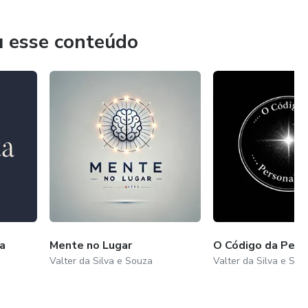
observar de verdade
u esse conteúdo
.
ico.”
a
Mente no Lugar
O Código da Pers
Valter da Silva e Souza
Valter da Silva e Sou