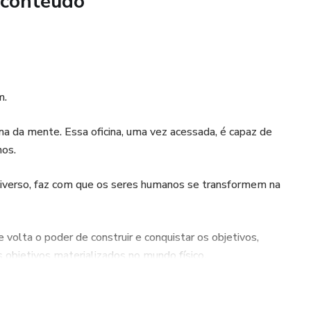
 conteúdo
ntenção.
m.
terno
ina da mente. Essa oficina, uma vez acessada, é capaz de
hos.
ortamento sozinho
universo, faz com que os seres humanos se transformem na
ência
volta o poder de construir e conquistar os objetivos,
s objetivos materializados no mundo físico.
co