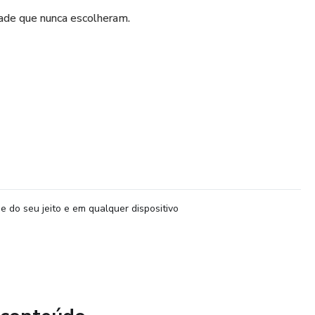
dade que nunca escolheram.
itivo.
onde:
e do seu jeito e em qualquer dispositivo
nconsciente
ia