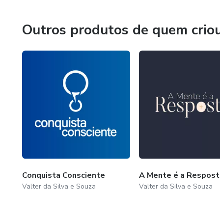
quem não está disposto a se 
Outros produtos de quem crio
“Você não vai se tornar melhor
Você vai deixar de ser automát
Conquista Consciente
A Mente é a Respost
Valter da Silva e Souza
Valter da Silva e Souza