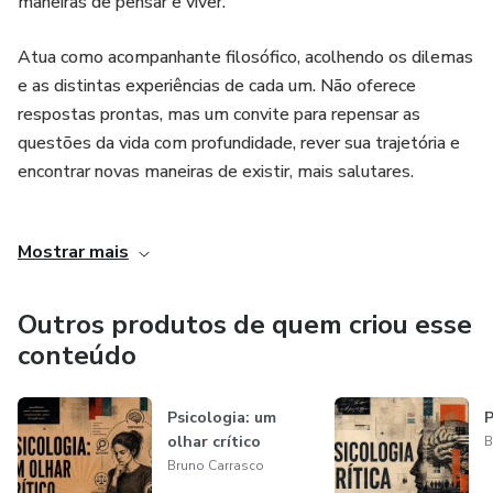
maneiras de pensar e viver.
Duração total: 2 horas
Atua como acompanhante filosófico, acolhendo os dilemas
e as distintas experiências de cada um. Não oferece
respostas prontas, mas um convite para repensar as
questões da vida com profundidade, rever sua trajetória e
encontrar novas maneiras de existir, mais salutares.
Com um viés questionador, relaciona saberes em filosofia e
Mostrar mais
ciências humanas, integrando sensibilidades para se
aproximar dos distintos modos de ser e se expressar de
cada pessoa, considerando suas peculiaridades. Embasa
Outros produtos de quem criou esse
sua prática numa escuta atenta e na reflexão filosófica.
conteúdo
Graduado em Psicologia, licenciado em Filosofia e
Psicologia: um
P
Pedagogia, pós-graduado em Ensino de Filosofia,
olhar crítico
B
Fenomenologia Existencial e Aconselhamento Filosófico.
Bruno Carrasco
Nos últimos anos tem se dedicado a estudar sobre o