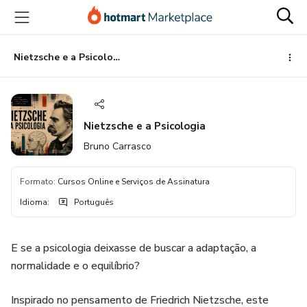
Ir
Ir
Ir
para
para
para
o
o
o
conteúdo
pagamento
rodapé
Nietzsche e a Psicologia
principal
Nietzsche e a Psicologia
Bruno Carrasco
Formato
:
Cursos Online e Serviços de Assinatura
Idioma
:
Português
E se a psicologia deixasse de buscar a adaptação, a
normalidade e o equilíbrio?
Inspirado no pensamento de Friedrich Nietzsche, este