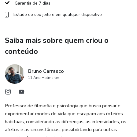
viver e uma terapêutica dos afetos orientada pela
Garantia de 7 dias
avaliação daquilo que fortalece ou enfraquece a existência.
Estude do seu jeito e em qualquer dispositivo
Trata-se de um convite para pensar a saúde não como
conformidade a padrões, mas como capacidade de criação,
Saiba mais sobre quem criou o
transformação e afirmação de si.
conteúdo
Temas abordados:
-Apolíneo e Dionisíaco
Bruno Carrasco
11 Ano Hotmarter
-Transvaloração dos Valores
-Psicologia Trágica
Professor de filosofia e psicologia que busca pensar e
experimentar modos de vida que escapam aos roteiros
-Terapêutica em Nietzsche
habituais, considerando as diferenças, as intensidades, os
afetos e as circunstâncias, possibilitando para outras
Curso gravado