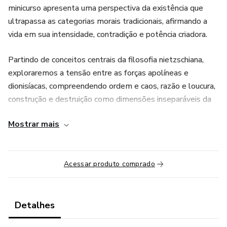
minicurso apresenta uma perspectiva da existência que
ultrapassa as categorias morais tradicionais, afirmando a
vida em sua intensidade, contradição e potência criadora.
Partindo de conceitos centrais da filosofia nietzschiana,
exploraremos a tensão entre as forças apolíneas e
dionisíacas, compreendendo ordem e caos, razão e loucura,
construção e destruição como dimensões inseparáveis da
experiência humana.
Mostrar mais
Em vez de rejeitar o sofrimento, a incerteza e os conflitos
da existência, a psicologia trágica propõe integrá-los como
elementos fundamentais de uma vida mais rica e
Acessar produto comprado
afirmativa.
Ao longo do curso, discutiremos a transvaloração dos
Detalhes
valores, a crítica às moralidades que limitam a potência de