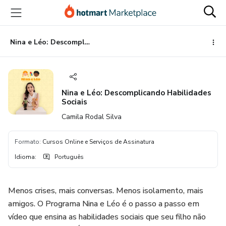
Ir
Ir
Ir
para
para
para
o
o
o
conteúdo
pagamento
rodapé
Nina e Léo: Descomplicando Habilidades Sociais
principal
Nina e Léo: Descomplicando Habilidades
Sociais
Camila Rodal Silva
Formato
:
Cursos Online e Serviços de Assinatura
Idioma
:
Português
Menos crises, mais conversas. Menos isolamento, mais
amigos. O Programa Nina e Léo é o passo a passo em
vídeo que ensina as habilidades sociais que seu filho não