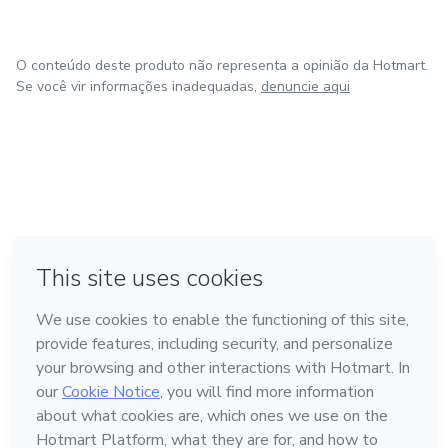
O conteúdo deste produto não representa a opinião da Hotmart.
Se você vir informações inadequadas,
denuncie aqui
em Amsterdam
em Madrid
em Bogotá
Feito com
❤
em Belo Horizonte
na Cidade do México
Conheça a Hotmart
Idioma