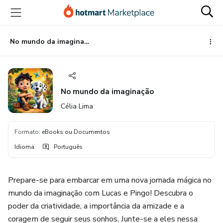
Ir
Ir
Ir
para
para
para
o
o
o
conteúdo
pagamento
rodapé
No mundo da imaginação
principal
No mundo da imaginação
Célia Lima
Formato
:
eBooks ou Documentos
Idioma
:
Português
Prepare-se para embarcar em uma nova jornada mágica no
mundo da imaginação com Lucas e Pingo! Descubra o
poder da criatividade, a importância da amizade e a
coragem de seguir seus sonhos. Junte-se a eles nessa