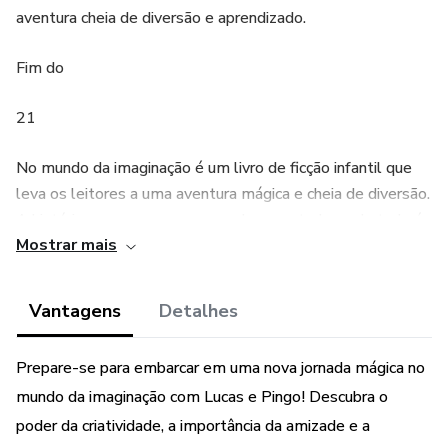
aventura cheia de diversão e aprendizado.
Fim do
21
No mundo da imaginação é um livro de ficção infantil que
leva os leitores a uma aventura mágica e cheia de diversão.
A história se passa em um mundo encantado, onde tudo é
Mostrar mais
possível. As crianças são convidadas a explorar sua própria
imaginação enquanto acompanham as aventuras do
personagem principal, Lucas.
Vantagens
Detalhes
Lucas é um menino curioso e corajoso, sempre em busca de
Prepare-se para embarcar em uma nova jornada mágica no
novas descobertas. Ele tem um companheiro especial, seu
mundo da imaginação com Lucas e Pingo! Descubra o
cachorro mágico chamado Pingo. Pingo pode falar e possui
poderes mágicos que ajudam Lucas em suas jornadas.
poder da criatividade, a importância da amizade e a