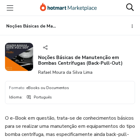
Ir
Ir
Ir
para
para
para
o
o
o
conteúdo
pagamento
rodapé
Noções Básicas de Manutenção em Bombas Centrífugas (Back-Pull-Out)
principal
Noções Básicas de Manutenção em
Bombas Centrífugas (Back-Pull-Out)
Rafael Moura da Silva Lima
Formato
:
eBooks ou Documentos
Idioma
:
Português
O e-Book em questão, trata-se de conhecimentos básicos
para se realizar uma manutenção em equipamentos do tipo
bomba centrífuga, mas especificamente ainda back-pull-