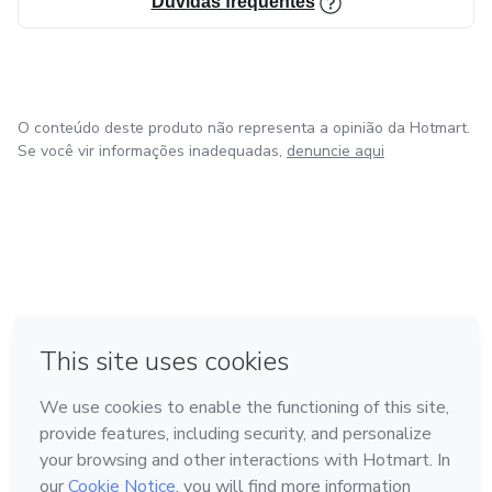
Dúvidas frequentes
O conteúdo deste produto não representa a opinião da Hotmart.
Se você vir informações inadequadas,
denuncie aqui
em Bogotá
em Amsterdam
em Madrid
na Cidade do México
Feito com
❤
em Belo Horizonte
Conheça a Hotmart