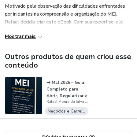
Motivado pela observação das dificuldades enfrentadas
por iniciantes na compreensão e organização do MEI,
Rafael decidiu criar este eBook. Com sua expertise, ele
busca facilitar o processo de formalização de negócios,
Mostrar mais
proporcionando segurança e clareza para aqueles que
desejam empreender.
Outros produtos de quem criou esse
conteúdo
➡️ MEI 2026 – Guia
Completo para
Abrir, Regularizar e
Rafael Moura da Silva Lima
Cresce...
Negócios e Carreira