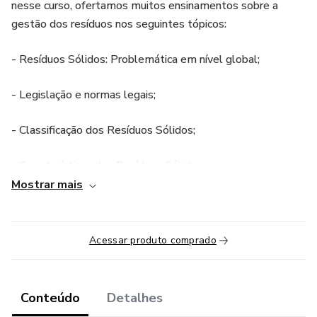
nesse curso, ofertamos muitos ensinamentos sobre a
gestão dos resíduos nos seguintes tópicos:
- Resíduos Sólidos: Problemática em nível global;
- Legislação e normas legais;
- Classificação dos Resíduos Sólidos;
- Características dos Resíduos Sólidos;
Mostrar mais
- Gestão dos Resíduos Sólidos;
- Tratamento e gerenciamento dos Resíduos Sólidos;
Acessar produto comprado
- Alternativas de disposição final;
Conteúdo
Detalhes
- Elaboração do PGRS;