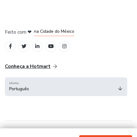
em Bogotá
em Amsterdam
em Madrid
na Cidade do México
Feito com
❤
em Belo Horizonte
Conheça a Hotmart
Idioma
Português