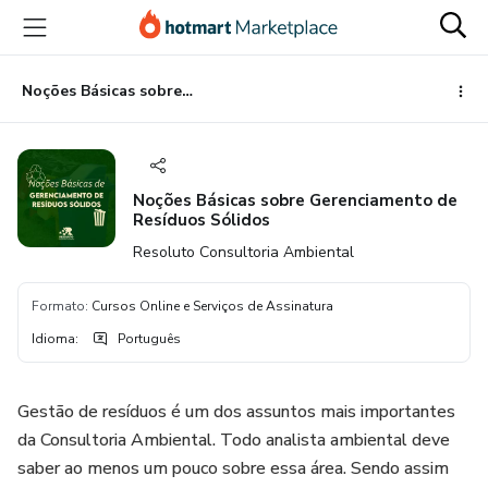
Ir
Ir
Ir
para
para
para
o
o
o
conteúdo
pagamento
rodapé
Noções Básicas sobre Gerenciamento de Resíduos Sólidos
principal
Noções Básicas sobre Gerenciamento de
Resíduos Sólidos
Resoluto Consultoria Ambiental
Formato
:
Cursos Online e Serviços de Assinatura
Idioma
:
Português
Gestão de resíduos é um dos assuntos mais importantes
da Consultoria Ambiental. Todo analista ambiental deve
saber ao menos um pouco sobre essa área. Sendo assim