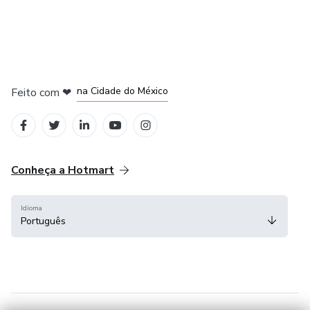
em Bogotá
em Amsterdam
em Madrid
na Cidade do México
Feito com
❤
em Belo Horizonte
Conheça a Hotmart
Idioma
Português