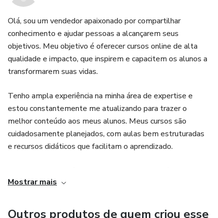
Olá, sou um vendedor apaixonado por compartilhar
conhecimento e ajudar pessoas a alcançarem seus
objetivos. Meu objetivo é oferecer cursos online de alta
qualidade e impacto, que inspirem e capacitem os alunos a
transformarem suas vidas.
Tenho ampla experiência na minha área de expertise e
estou constantemente me atualizando para trazer o
melhor conteúdo aos meus alunos. Meus cursos são
cuidadosamente planejados, com aulas bem estruturadas
e recursos didáticos que facilitam o aprendizado.
Acredito na importância de uma abordagem prática e
Mostrar mais
aplicável, por isso, busco sempre trazer exemplos reais,
estudos de caso e exercícios práticos em meus cursos.
Quero que meus alunos possam aplicar imediatamente o
Outros produtos de quem criou esse