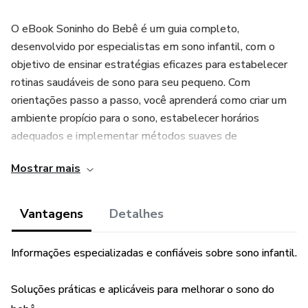
O eBook Soninho do Bebê é um guia completo,
desenvolvido por especialistas em sono infantil, com o
objetivo de ensinar estratégias eficazes para estabelecer
rotinas saudáveis de sono para seu pequeno. Com
orientações passo a passo, você aprenderá como criar um
ambiente propício para o sono, estabelecer horários
adequados e implementar métodos suaves de
treinamento do sono.
Mostrar mais
Nossas técnicas são baseadas em pesquisas atualizadas e
são adaptáveis para diferentes idades e necessidades do
Vantagens
Detalhes
seu bebê. Compreendemos as dificuldades que podem
surgir durante a noite, e nosso objetivo é capacitar você a
Informações especializadas e confiáveis sobre sono infantil.
lidar com essas situações de forma tranquila e confiante.
Soluções práticas e aplicáveis para melhorar o sono do
Ao adquirir o eBook Soninho do Bebê, você terá acesso a