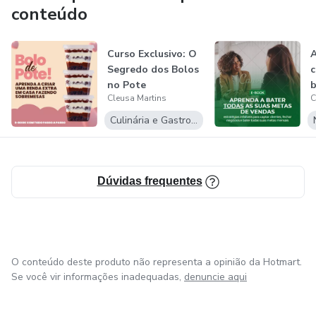
que aprendem e ver resultados tangíveis em suas vidas.
conteúdo
Se você está pronto para investir em si mesmo, adquirir
Curso Exclusivo: O
A
conhecimento valioso e dar o próximo passo em sua
Segredo dos Bolos
jornada, estou aqui para guiá-lo. Junte-se a mim e vamos
no Pote
b
trilhar juntos o caminho do sucesso.
Cleusa Martins
C
Culinária e Gastronomia
Dúvidas frequentes
O conteúdo deste produto não representa a opinião da Hotmart.
Se você vir informações inadequadas,
denuncie aqui