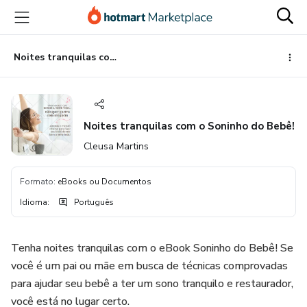
Ir
Ir
Ir
para
para
para
o
o
o
conteúdo
pagamento
rodapé
Noites tranquilas com o Soninho do Bebê!
principal
Noites tranquilas com o Soninho do Bebê!
Cleusa Martins
Formato
:
eBooks ou Documentos
Idioma
:
Português
Tenha noites tranquilas com o eBook Soninho do Bebê! Se
você é um pai ou mãe em busca de técnicas comprovadas
para ajudar seu bebê a ter um sono tranquilo e restaurador,
você está no lugar certo.