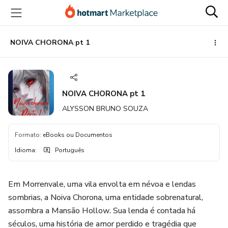
Ir
Ir
Ir
para
para
para
o
o
o
conteúdo
pagamento
rodapé
NOIVA CHORONA pt 1
principal
NOIVA CHORONA pt 1
ALYSSON BRUNO SOUZA
Formato
:
eBooks ou Documentos
Idioma
:
Português
Em Morrenvale, uma vila envolta em névoa e lendas
sombrias, a Noiva Chorona, uma entidade sobrenatural,
assombra a Mansão Hollow. Sua lenda é contada há
séculos, uma história de amor perdido e tragédia que