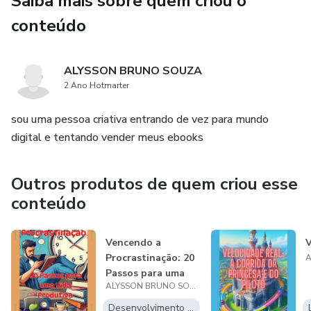
Saiba mais sobre quem criou o
conteúdo
ALYSSON BRUNO SOUZA
2 Ano Hotmarter
sou uma pessoa criativa entrando de vez para mundo
digital e tentando vender meus ebooks
Outros produtos de quem criou esse
conteúdo
Vencendo a
V
Procrastinação: 20
Passos para uma
ALYSSON BRUNO SOUZA
Vida Produtiva
Desenvolvimento Pessoal