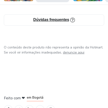
Dúvidas frequentes
O conteúdo deste produto não representa a opinião da Hotmart.
Se você vir informações inadequadas,
denuncie aqui
em Amsterdam
em Madrid
em Bogotá
Feito com
❤
em Belo Horizonte
na Cidade do México