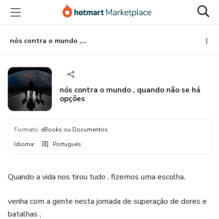
Ir
Ir
Ir
para
para
para
o
o
o
conteúdo
pagamento
rodapé
nós contra o mundo , quando não se há opções
principal
nós contra o mundo , quando não se há
opções
Formato
:
eBooks ou Documentos
Idioma
:
Português
Quando a vida nos tirou tudo , fizemos uma escolha.
venha com a gente nesta jornada de superação de dores e
batalhas ,