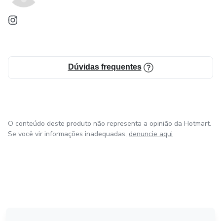
Dúvidas frequentes
O conteúdo deste produto não representa a opinião da Hotmart.
Se você vir informações inadequadas,
denuncie aqui
em Amsterdam
em Madrid