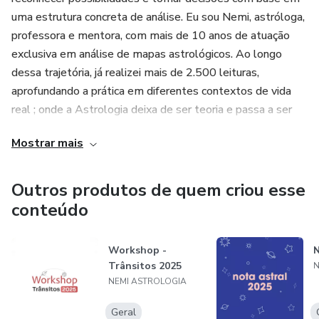
uma estrutura concreta de análise. Eu sou Nemi, astróloga,
professora e mentora, com mais de 10 anos de atuação
exclusiva em análise de mapas astrológicos. Ao longo
dessa trajetória, já realizei mais de 2.500 leituras,
aprofundando a prática em diferentes contextos de vida
real ; onde a Astrologia deixa de ser teoria e passa a ser
ferramenta.
Mostrar mais
Há mais de 5 anos, me dedico à formação de novos
astrólogos e ao desenvolvimento de alunos que buscam
Outros produtos de quem criou esse
dominar a leitura de mapas com precisão, clareza e
conteúdo
responsabilidade.
Workshop -
N
Sou criadora do método Promessa Natal, uma abordagem
Trânsitos 2025
N
estruturada que ensina a interpretar o mapa como um
NEMI ASTROLOGIA
sistema coerente de probabilidades e direções, indo além
de interpretações superficiais e subjetivas.
Geral