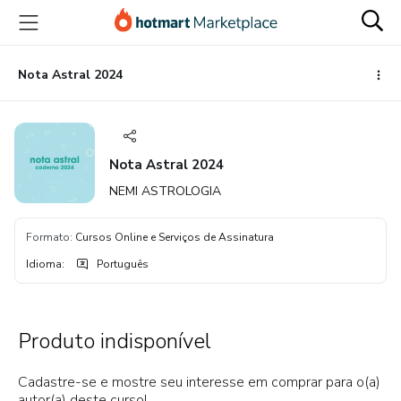
Ir
Ir
Ir
para
para
para
o
o
o
conteúdo
pagamento
rodapé
Nota Astral 2024
principal
Nota Astral 2024
NEMI ASTROLOGIA
Formato
:
Cursos Online e Serviços de Assinatura
Idioma
:
Português
Produto indisponível
Cadastre-se e mostre seu interesse em comprar para o(a)
autor(a) deste curso!