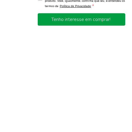
produto. Você, igualmente, confirma que leu, e entendeu os
*
termos da
Política de Privacidade
Tenho interesse em comprar!