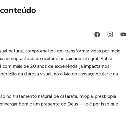
 conteúdo
ual natural, comprometida em transformar vidas por meio
na neuroplasticidade ocular e no cuidado integral. Sob a
al com mais de 20 anos de experiência, já impactamos
ração da clareza visual, no alívio do cansaço ocular e na
o no tratamento natural de catarata, miopia, presbiopia
e enxergar bem é um presente de Deus — e é por isso que
os está o Óculos Estenopeico (popularmente conhecido como