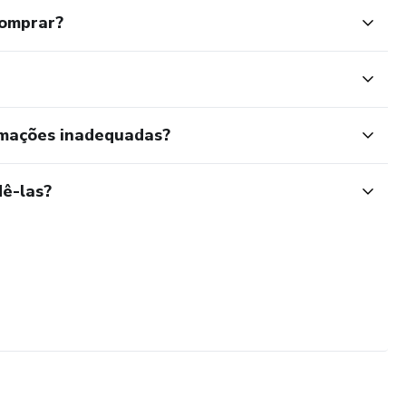
comprar?
rmações inadequadas?
ê-las?