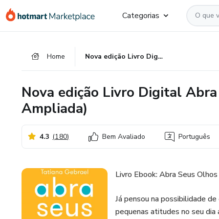
Ir
Ir
Ir
Categorias
para
para
para
o
o
o
conteúdo
pagamento
rodapé
Home
Nova edição Livro Digital Abra seus Olhos (Revisada e Ampliada)
principal
Nova edição Livro Digital Abra
Ampliada)
4.3
(
180
)
Bem Avaliado
Português
Livro Ebook: Abra Seus Olhos
Já pensou na possibilidade de
pequenas atitudes no seu dia 