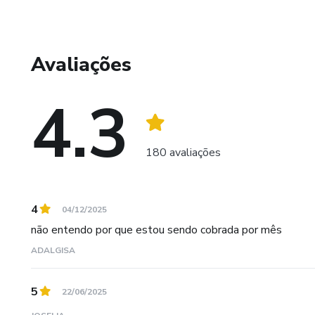
Óculos Furadinho) — uma poderosa ferramenta de reeducaçã
ocular e despertar novamente a inteligência dos olhos. E
pessoas rumo a uma visão mais nítida e saudável.
Avaliações
Dádiva Health é mais que uma empresa. É um chamado.
consciência e esperança.
4.3
180 avaliações
4
04/12/2025
não entendo por que estou sendo cobrada por mês
ADALGISA
5
22/06/2025