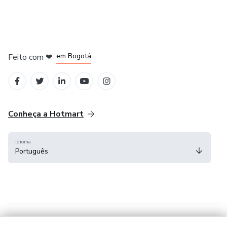
em Amsterdam
em Madrid
em Bogotá
Feito com
❤
em Belo Horizonte
na Cidade do México
Conheça a Hotmart
Idioma
Português