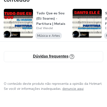
Tudo Que eu Sou
S
(Eli Soares) -
(
Partitura | Metais
F
Eliel Wendel
E
Música e Artes
Dúvidas frequentes
O conteúdo deste produto não representa a opinião da Hotmart.
Se você vir informações inadequadas,
denuncie aqui