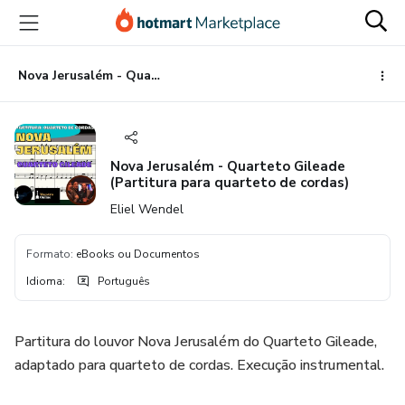
Ir
Ir
Ir
para
para
para
o
o
o
conteúdo
pagamento
rodapé
Nova Jerusalém - Quarteto Gileade (Partitura para quarteto de cordas)
principal
Nova Jerusalém - Quarteto Gileade
(Partitura para quarteto de cordas)
Eliel Wendel
Formato
:
eBooks ou Documentos
Idioma
:
Português
Partitura do louvor Nova Jerusalém do Quarteto Gileade,
adaptado para quarteto de cordas. Execução instrumental.