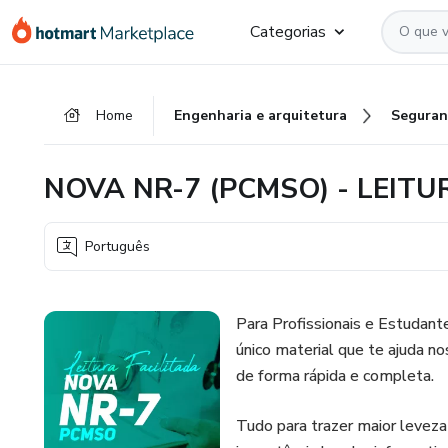
Ir
Ir
Ir
Categorias
para
para
para
o
o
o
conteúdo
pagamento
rodapé
Home
Engenharia e arquitetura
Seguran
principal
NOVA NR-7 (PCMSO) - LEITU
Português
Para Profissionais e Estudant
único material que te ajuda 
de forma rápida e completa.
Tudo para trazer maior leveza 