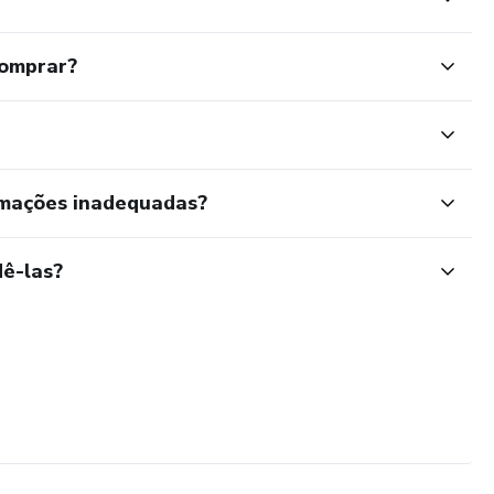
comprar?
rmações inadequadas?
ê-las?