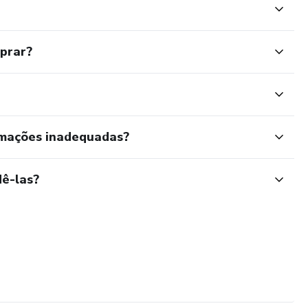
mprar?
rmações inadequadas?
ê-las?