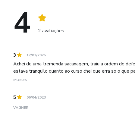
4
2 avaliações
3
12/07/2025
Achei de uma tremenda sacanagem, traiu a ordem de defe
estava tranquilo quanto ao curso chei que erra so o que 
MOISES
5
06/04/2023
VAGNER