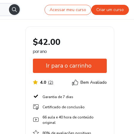
Acessar meu curso
Criar um curso
$42.00
por ano
Ir para o carrinho
4.0
(
2
)
Bem Avaliado
Garantia de 7 dias
Certificado de conclusão
66 aula e 40 hora de conteúdo
original
80% de avaliações positivas