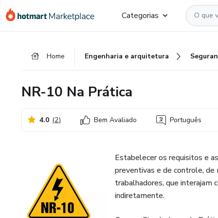
Ir
Ir
Ir
Categorias
para
para
para
o
o
o
conteúdo
pagamento
rodapé
Home
Engenharia e arquitetura
Seguran
principal
NR-10 Na Prática
4.0
(
2
)
Bem Avaliado
Português
Estabelecer os requisitos e a
preventivas e de controle, de 
trabalhadores, que interajam c
indiretamente.