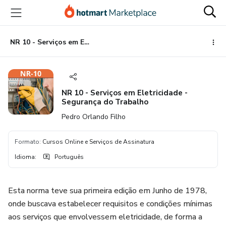
Ir
Ir
Ir
para
para
para
o
o
o
conteúdo
pagamento
rodapé
NR 10 - Serviços em Eletricidade - Segurança do Trabalho
principal
NR 10 - Serviços em Eletricidade -
Segurança do Trabalho
Pedro Orlando Filho
Formato
:
Cursos Online e Serviços de Assinatura
Idioma
:
Português
Esta norma teve sua primeira edição em Junho de 1978,
onde buscava estabelecer requisitos e condições mínimas
aos serviços que envolvessem eletricidade, de forma a