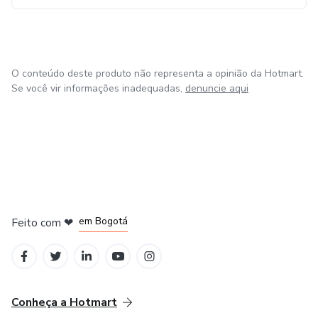
O conteúdo deste produto não representa a opinião da Hotmart.
Se você vir informações inadequadas,
denuncie aqui
em Amsterdam
em Madrid
em Bogotá
Feito com
❤
em Belo Horizonte
na Cidade do México
Conheça a Hotmart