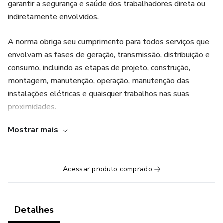
garantir a segurança e saúde dos trabalhadores direta ou
indiretamente envolvidos.
A norma obriga seu cumprimento para todos serviços que
envolvam as fases de geração, transmissão, distribuição e
consumo, incluindo as etapas de projeto, construção,
montagem, manutenção, operação, manutenção das
instalações elétricas e quaisquer trabalhos nas suas
proximidades.
Mostrar mais
Hoje a norma se encontra em sua 4° (quarta) atualização,
de 30 de julho de 2019, onde mudou alguns conceitos
importantes voltados aos trabalhos, direito de recusa,
Acessar produto comprado
capacitação e documentações.
Este treinamento é voltado para você conhecer sobre
segurança em instalações e serviços em eletricidade,
Detalhes
procedimentos adequados para realização de trabalhos,