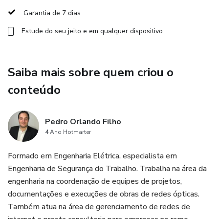
regulamentações legais, análise de riscos, condutas em
Garantia de 7 dias
situações de emergências, exames médicos, treinamentos
Estude do seu jeito e em qualquer dispositivo
e o que se envolve o rigor da norma. Além disso, você
também conhecerá sobre a prática de serviços em
eletricidade, manutenções, procedimentos, técnicas e
Saiba mais sobre quem criou o
muito mais.
conteúdo
A realização do treinamento e reciclagem é obrigatória a
cada 2 anos.
Pedro Orlando Filho
4 Ano Hotmarter
Além disso, você recebe todo apoio dos instrutores
através de um grupo no Telegram, podendo esclarecer
Formado em Engenharia Elétrica, especialista em
todas suas dúvidas e debater sobre assuntos do dia a dia.
Engenharia de Segurança do Trabalho. Trabalha na área da
engenharia na coordenação de equipes de projetos,
documentações e execuções de obras de redes ópticas.
Também atua na área de gerenciamento de redes de