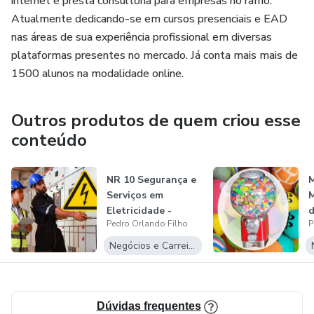
internet e presta consultoria para empresas no ramo.
Atualmente dedicando-se em cursos presenciais e EAD
nas áreas de sua experiência profissional em diversas
plataformas presentes no mercado. Já conta mais mais de
1500 alunos na modalidade online.
Outros produtos de quem criou esse
conteúdo
NR 10 Segurança e
M
Serviços em
M
Eletricidade -
d
Pedro Orlando Filho
P
Reciclagem
E
Negócios e Carreira
Dúvidas frequentes