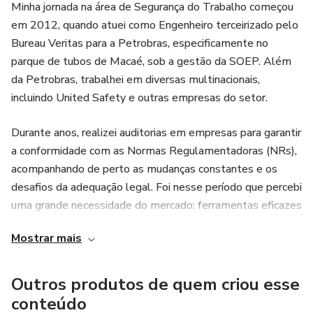
Minha jornada na área de Segurança do Trabalho começou
em 2012, quando atuei como Engenheiro terceirizado pelo
Bureau Veritas para a Petrobras, especificamente no
parque de tubos de Macaé, sob a gestão da SOEP. Além
da Petrobras, trabalhei em diversas multinacionais,
incluindo United Safety e outras empresas do setor.
Durante anos, realizei auditorias em empresas para garantir
a conformidade com as Normas Regulamentadoras (NRs),
acompanhando de perto as mudanças constantes e os
desafios da adequação legal. Foi nesse período que percebi
uma grande necessidade do mercado: ferramentas eficazes
para facilitar a vida dos profissionais da SST.
Mostrar mais
Em 2017, lançamos o aplicativo Sr. SMS, que alcançou
118 países e ultrapassou 100 milhões de acessos. Esse
Outros produtos de quem criou esse
grande sucesso impulsionou nossa empresa a desenvolver
conteúdo