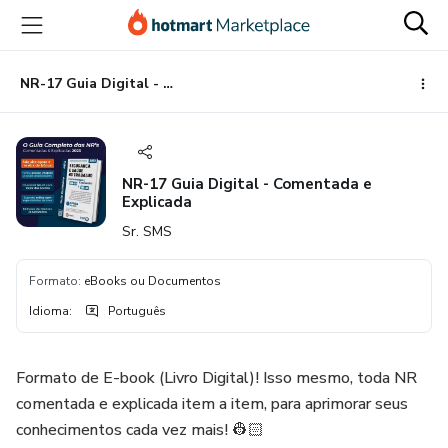
Ir
Ir
Ir
para
para
para
o
o
o
conteúdo
pagamento
rodapé
NR-17 Guia Digital - Comentada e Explicada
principal
NR-17 Guia Digital - Comentada e
Explicada
Sr. SMS
Formato
:
eBooks ou Documentos
Idioma
:
Português
Formato de E-book (Livro Digital)! Isso mesmo, toda NR
comentada e explicada item a item, para aprimorar seus
conhecimentos cada vez mais! 👷🏻