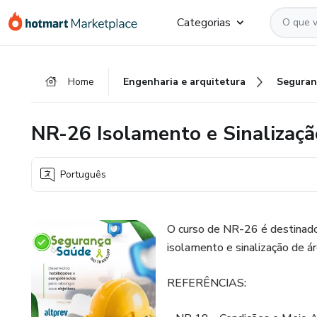
Ir
Ir
Ir
Categorias
para
para
para
o
o
o
conteúdo
pagamento
rodapé
Home
Engenharia e arquitetura
Seguran
principal
NR-26 Isolamento e Sinalizaç
Português
O curso de NR-26 é destinado 
isolamento e sinalização de ár
REFERÊNCIAS: