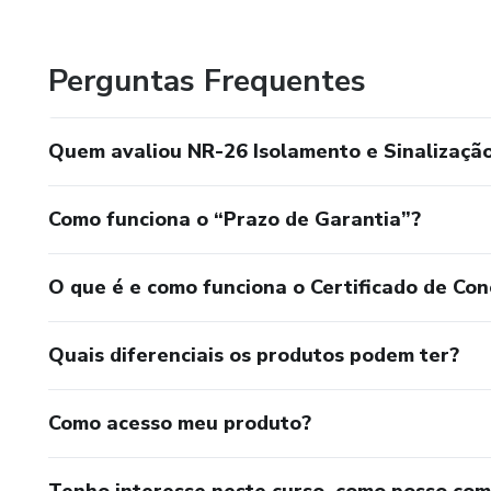
Analise do ambiente de trabalho,
Relatório técnico das condições ambiente do trabalho;
Perguntas Frequentes
Saúde e Segurança;
Quem avaliou NR-26 Isolamento e Sinalizaçã
Saúde e Segurança;
Como funciona o “Prazo de Garantia”?
Saúde e Segurança;
Saúde e Segurança;
O que é e como funciona o Certificado de Con
Saúde e Segurança;
Quais diferenciais os produtos podem ter?
Saúde e Segurança;
Como acesso meu produto?
Saúde e Segurança;