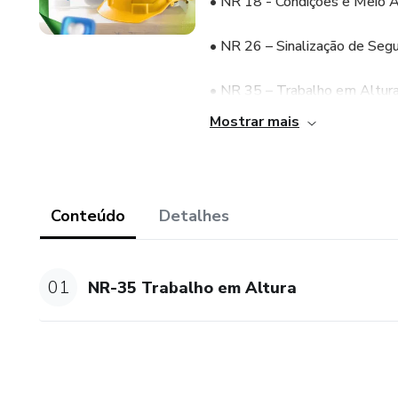
• NR 18 - Condições e Meio A
• NR 26 – Sinalização de Seg
• NR 35 – Trabalho em Altur
Mostrar mais
• NR 33 – Trabalhos em Espa
• NR 11 - Transporte, Armaz
Conteúdo
Detalhes
• ABNT NBR 7195 – Cores pa
• Código Penal Art. 132 - Exp
01
NR-35 Trabalho em Altura
• Código Civil Art. 927. Aquele
fica obrigado a repará-lo. Pará