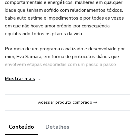
comportamentais e energéticos, mulheres em qualquer
idade que tenham sofrido com relacionamentos tóxicos,
baixa auto estima e impedimentos e por todas as vezes
em que não houve amor próprio, por consequência,
equilibrando todos os pilares da vida
Por meio de um programa canalizado e desenvolvido por
mim, Eva Samara, em forma de protocolos diários que
envolvem etapas elaboradas com um passo a passo
pensado em todas as esferas do Universo Arquetípico
Mostrar mais
Feminino e que também abrangem corpo, mente, espírito e
frequência energética você estará apta para viver a sua
nova versão no final dessa jornada de 43 dias.
Acessar produto comprado
Conteúdo
Detalhes