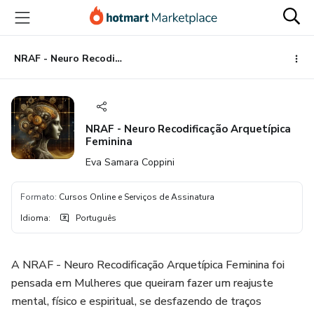
Ir
Ir
Ir
para
para
para
o
o
o
conteúdo
pagamento
rodapé
NRAF - Neuro Recodificação Arquetípica Feminina
principal
NRAF - Neuro Recodificação Arquetípica
Feminina
Eva Samara Coppini
Formato
:
Cursos Online e Serviços de Assinatura
Idioma
:
Português
A NRAF - Neuro Recodificação Arquetípica Feminina foi
pensada em Mulheres que queiram fazer um reajuste
mental, físico e espiritual, se desfazendo de traços