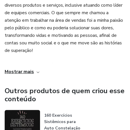
diversos produtos e serviços, inclusive atuando como líder
de equipes comerciais. O que sempre me chamou a
atenção em trabalhar na área de vendas foi a minha paixão
pelo público e como eu poderia solucionar suas dores,
transformando vidas e motivando as pessoas, afinal de
contas sou muito social e o que me move são as histórias
de superação!
Em uma dessas experiências profissionais, trabalhei em
Mostrar mais
uma empresa de Consultoria de Qualidade, que foi o meu
primeiro contato com vendas de Treinamentos e
Capacitação de Pessoas e Empresas e, como sempre fui
Outros produtos de quem criou esse
muito observadora e pesquisadora do Comportamento e
conteúdo
da Mente Humana, logo me identifiquei com os cursos de
Liderança, Motivação e Trabalho em Equipe e outros
160 Exercícios
Treinamentos Comportamentais, de Técnicas de
Sistêmicos para
Persuasão e Vendas e, inclusive de Multi Habilidades, já
Auto Constelação