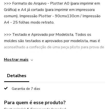
>>> Formato do Arquivo - Plotter A0 (para imprimir em
Gráfica) e A4 já cortado (para imprimir em impressora
comum). Impressão Plotter - 90cmx130cm / Impressão
A4 - 25 folhas modo retrato.
>>> Testado e Aprovado por Modelista. Todos os
moldes são testados e aprovados por modelista, mas é
aconselhado a confecção de uma peça piloto para prova de
medidas e vestibilidade que varia, de acordo com corpos e
Mostrar mais
gostos.⁣
>>> Tamanho P ao G5 (vem um dentro do outro) >>>
Detalhes
P(38/40) - M(42/44) - G(46) - GG(48) - XG(50) - G1(52)
- G2(54) - G3(56) - G4(58) - G5(60) >>> São medidas do
Garantia de 7 dias
corpo e não dos moldes, cada molde tem sua folga de
vestibilidade de acordo com o modelo.
Para quem é esse produto?