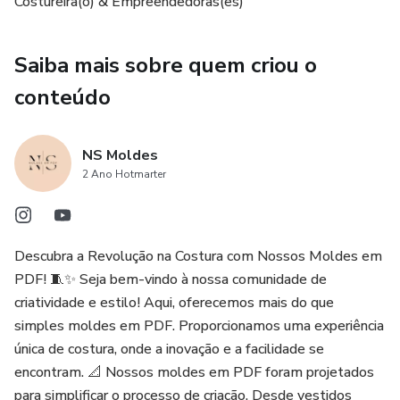
>>> Sugestão de Tecido: Lycra, Suplex, Malha Anarruga,
Costureira(o) & Empreendedoras(es)
Poliamida e etc. Consumo Médio 1,00m.
Saiba mais sobre quem criou o
>>> Possui FICHA TÉCNICA BÁSICA e MARGEM DE
COSTURA.⁣⁣
conteúdo
>>> Enviamos fotos do modelo. [Créditos da
NS Moldes
Imagem/Foto: Inspirada por grandes marcas e tendências.]
2 Ano Hotmarter
ACESSO >>> *Os moldes em PDF ficam hospedados
dentro de uma Plataforma.⁣⁣⁣⁣⁣⁣
Descubra a Revolução na Costura com Nossos Moldes em
Após comprar o produto é PROIBIDO a revenda do
PDF! 🧵✨ Seja bem-vindo à nossa comunidade de
mesmo fora e dentro da plataforma.⁣⁣⁣
criatividade e estilo! Aqui, oferecemos mais do que
simples moldes em PDF. Proporcionamos uma experiência
única de costura, onde a inovação e a facilidade se
encontram. 📐 Nossos moldes em PDF foram projetados
para simplificar o processo de criação. Desde vestidos