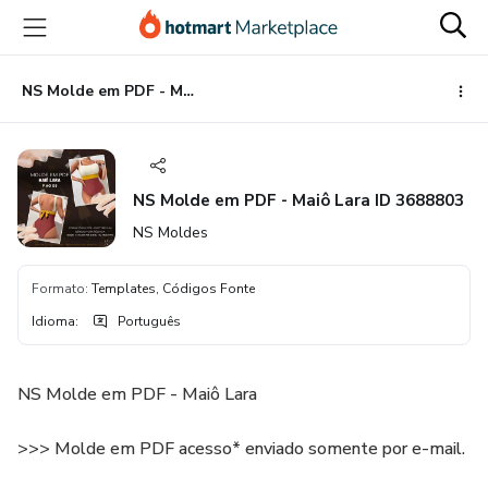
Ir
Ir
Ir
para
para
para
o
o
o
conteúdo
pagamento
rodapé
NS Molde em PDF - Maiô Lara ID 3688803
principal
NS Molde em PDF - Maiô Lara ID 3688803
NS Moldes
Formato
:
Templates, Códigos Fonte
Idioma
:
Português
NS Molde em PDF - Maiô Lara
>>> Molde em PDF acesso* enviado somente por e-mail.