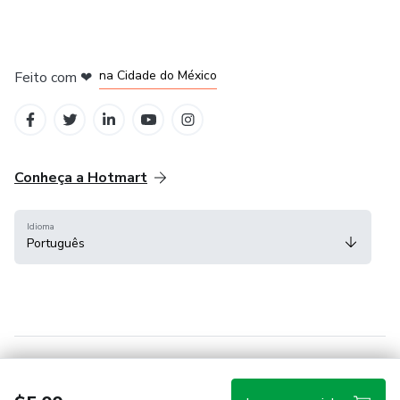
em Bogotá
em Amsterdam
em Madrid
na Cidade do México
Feito com
❤
em Belo Horizonte
Conheça a Hotmart
Idioma
Português
Central de ajuda
Termos
Privacidade
Cookies