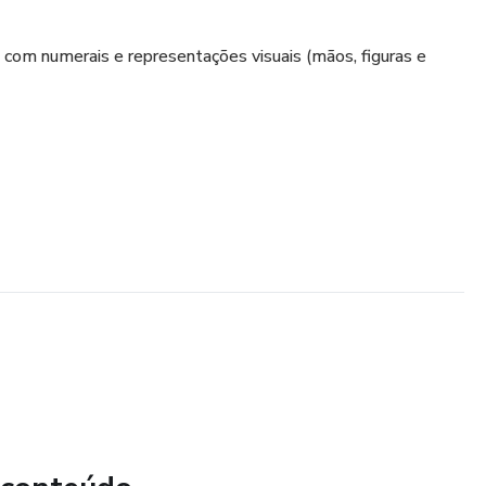
, com numerais e representações visuais (mãos, figuras e
envolver as crianças e facilitar o aprendizado.
izar suas aulas.
sejam apoiar o aprendizado dos pequenos.
lado a criação de materiais e foque no que importa: ensinar