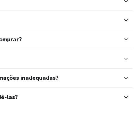
comprar?
rmações inadequadas?
ê-las?