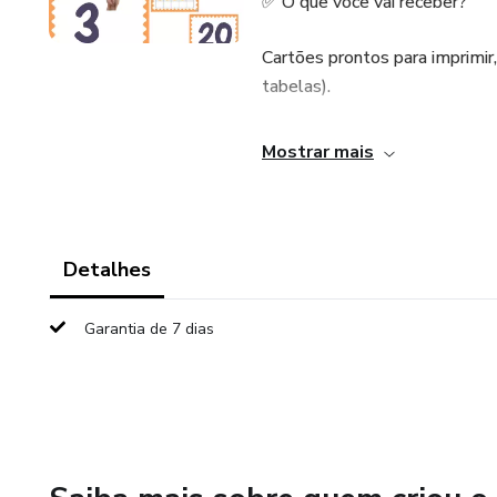
✅ O que você vai receber?
Cartões prontos para imprimir
tabelas).
Design colorido, pensado para 
Mostrar mais
🎯 Ideal para:
Professores que querem dinam
Detalhes
Pais que educam em casa e de
Garantia de 7 dias
🚀 Economize tempo! Deixe de 
e inspirar.