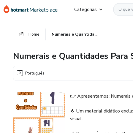
Ir
Ir
Ir
Categorias
para
para
para
o
o
o
conteúdo
pagamento
rodapé
Home
Numerais e Quantidades Para Sala de Aula
principal
Numerais e Quantidades Para 
Português
👉 Apresentamos: Numerais 
🌟 Um material didático exclu
visual.