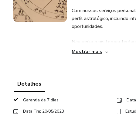
Com nossos serviços personal
perfil astrológico, incluindo 
oportunidades.
Não perca mais tempo tentando
mesmo a sua consulta e comec
Mostrar mais
Detalhes
Garantia de 7 dias
Data
Data Fim: 20/05/2023
Estud