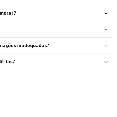
omprar?
rmações inadequadas?
ê-las?