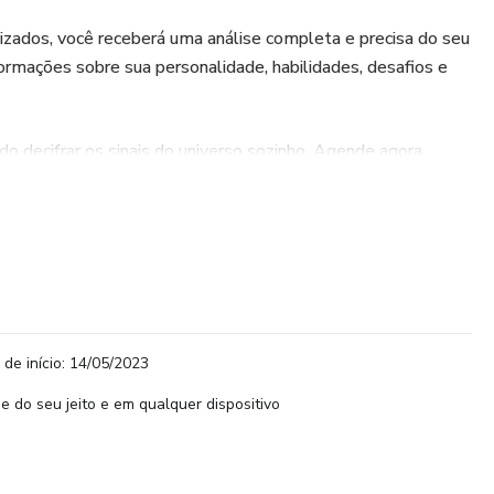
izados, você receberá uma análise completa e precisa do seu
informações sobre sua personalidade, habilidades, desafios e
 decifrar os sinais do universo sozinho. Agende agora
e a viver a vida que você merece!
 de início: 14/05/2023
e do seu jeito e em qualquer dispositivo