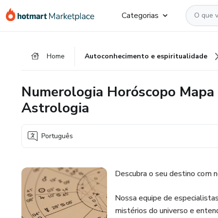
Ir
Ir
Ir
Categorias
para
para
para
o
o
o
conteúdo
pagamento
rodapé
Home
Autoconhecimento e espiritualidade
principal
Numerologia Horóscopo Mapa 
Astrologia
Português
Descubra o seu destino com n
Nossa equipe de especialistas
mistérios do universo e enten