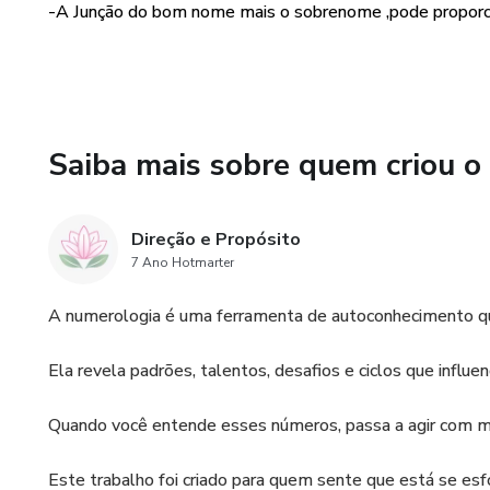
-A Junção do bom nome mais o sobrenome ,pode proporcio
ATENÇÃO: Caso a criança ain
o PDF com as análises. E apó
numerológico completo.
OBS :ESTE SERVIÇO PODE 
Saiba mais sobre quem criou o
NASCER QUANTO PARA AS J
Direção e Propósito
7 Ano Hotmarter
A numerologia é uma ferramenta de autoconhecimento qu
Ela revela padrões, talentos, desafios e ciclos que influ
Quando você entende esses números, passa a agir com ma
Este trabalho foi criado para quem sente que está se esfo