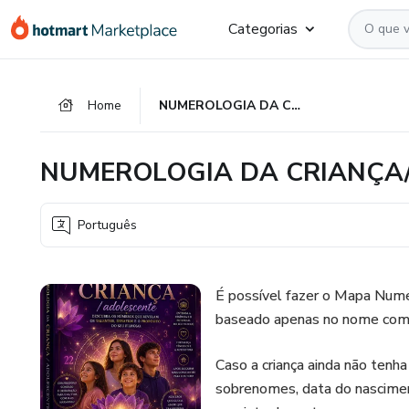
Ir
Ir
Ir
Categorias
para
para
para
o
o
o
conteúdo
pagamento
rodapé
Home
NUMEROLOGIA DA CRIANÇA/ ADOLESCENTE
principal
NUMEROLOGIA DA CRIANÇA
Português
É possível fazer o Mapa Numer
baseado apenas no nome compl
Caso a criança ainda não tenh
sobrenomes, data do nascimen