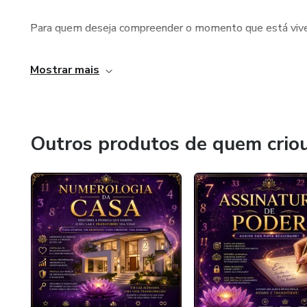
Para quem deseja compreender o momento que está vive
Aqui, a numerologia é aplicada à vida real, de forma práti
Mostrar mais
Cada leitura é personalizada e considera sua história, se
O objetivo não é dizer o que você deve fazer, mas te ajud
Outros produtos de quem crio
Com essa clareza, você passa a fazer escolhas alinhada
Autoconhecimento traz direção.
Direção gera confiança.
E decisões conscientes transformam a forma como você v
sente e constrói o seu futuro.