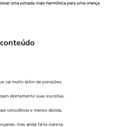
nar uma jornada mais harmônica para uma criança.
da não tenha nascido, após o mapeamento será encaminhado
s o nascimento da criança você receberá o mapa
SER FEITO TANTO PARA CRIANÇA QUE AINDA VAI
 conteúdo
Á NASCIDAS ....
e vai muito além de previsões.
enciam diretamente suas escolhas.
is consciência e menos dúvida.
rçando, mas ainda falta clareza.