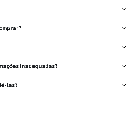
comprar?
rmações inadequadas?
ê-las?