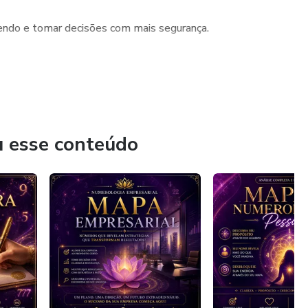
ndo e tomar decisões com mais segurança.
ca, acolhedora e responsável.
u nome e sua data de nascimento.
ar a entender o seu caminho.
u esse conteúdo
s com quem você realmente é.
ive,