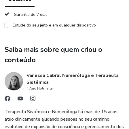
em geração e que precisam ser evoluídos, ressignificados.
Garantia de 7 dias
Esse 1º Módulo tem como objetivo:
Estude do seu jeito e em qualquer dispositivo
- Trazer um entendimento mais amplo sobre a
Numerologia de Pitágoras, suas evoluções e funções, para
Saiba mais sobre quem criou o
que o aluno entenda como os números representam
campos energéticos que regem nossas vidas,
conteúdo
- A "Jornada dos Números" e sua correlação com "La
Vanessa Cabral Numeróloga e Terapeuta
Chakana", símbolo da cosmovisão Andina, representando o
Sistêmica
caminho de evolução da consciência;
4 Ano Hotmarter
- Os portais de sabedoria e Aura de vibração mental - 1, 5
e 7: Aspectos de Luz e Sombra
Terapeuta Sistêmica e Numeróloga há mais de 15 anos,
atuo clinicamente ajudando pessoas no seu caminho
- Os portais de sabedoria e Aura de vibração emocional - 2,
evolutivo de expansão de consciência e gerenciamento dos