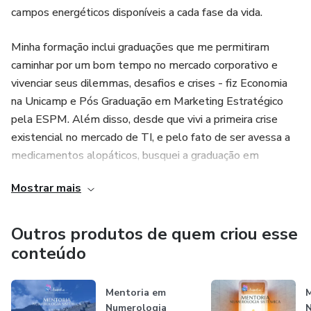
4 e 8 : Aspectos de Luz e Sombra
campos energéticos disponíveis a cada fase da vida.
- Os portais de sabedoria e Aura de vibração criativa - 3, 6
Minha formação inclui graduações que me permitiram
e 9 : Aspectos de Luz e Sombra
caminhar por um bom tempo no mercado corporativo e
vivenciar seus dilemmas, desafios e crises - fiz Economia
- A Aura e seu papel no que atraímos e repelimos
na Unicamp e Pós Graduação em Marketing Estratégico
instintivamente – desequilíbrios e consequências
pela ESPM. Além disso, desde que vivi a primeira crise
fisiológicas e psíquicas;
existencial no mercado de TI, e pelo fato de ser avessa a
medicamentos alopáticos, busquei a graduação em
- Exercícios pessoais;
Psicologia na UNIP, e sabendo que não seria uma psicóloga
Mostrar mais
nos moldes tradicionais, também me aprofundei em
Esse primeiro módulo é ministrado em 4 aulas de 2 horas
terapias energéticas como Alinhamento de Chakras, Barras
de duração cada. As aulas ficarão gravadas e poderão ser
de Access, Massagem Psicossomática.
Outros produtos de quem criou esse
acessadas em um período de um ano (12 meses). Ao final
do módulo, teremos duas horas de Supervisão para tirar
conteúdo
Vivendo uma forte crise desencadeada pela doença e
dúvidas, compartilhar mais conhecimentos.
morte do meu Pai juntamente com o término de uma
Mentoria em
M
relação de mais de 12 anos, encontrei muitas respostas e
Numerologia
N