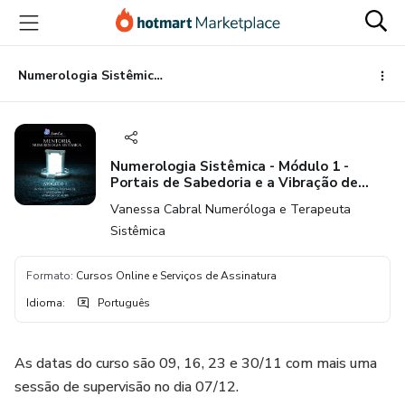
Ir
Ir
Ir
para
para
para
o
o
o
conteúdo
pagamento
rodapé
Numerologia Sistêmica - Módulo 1 - Portais de Sabedoria e a Vibração de Aura
principal
Numerologia Sistêmica - Módulo 1 -
Portais de Sabedoria e a Vibração de
Aura
Vanessa Cabral Numeróloga e Terapeuta
Sistêmica
Formato
:
Cursos Online e Serviços de Assinatura
Idioma
:
Português
As datas do curso são 09, 16, 23 e 30/11 com mais uma
sessão de supervisão no dia 07/12.