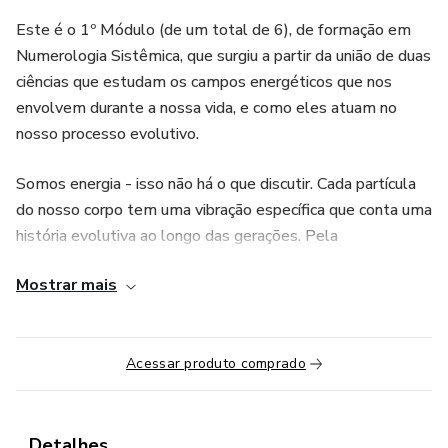
Este é o 1º Módulo (de um total de 6), de formação em
Numerologia Sistêmica, que surgiu a partir da união de duas
ciências que estudam os campos energéticos que nos
envolvem durante a nossa vida, e como eles atuam no
nosso processo evolutivo.
Somos energia - isso não há o que discutir. Cada partícula
do nosso corpo tem uma vibração específica que conta uma
história evolutiva ao longo das gerações. Pela
Numerologia Pitagórica e Cármica, podemos conhecer o
Mostrar mais
nosso padrão de vibração nato, que é único para cada
pessoa, mostrando como ela se faz presente no mundo
através da sua personalidade, destino e desafios.
Acessar produto comprado
Já a Terapia Sistêmica de Bert Hellinger enriquece a
análise e aprofunda questões que remetem à nossa
ancestralidade - hábitos que são transmitidos de geração
Detalhes