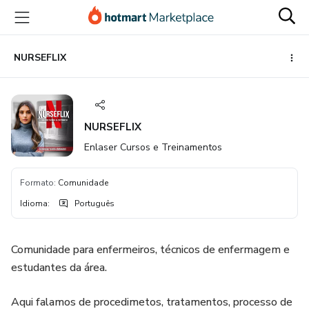
Ir
Ir
Ir
para
para
para
o
o
o
conteúdo
pagamento
rodapé
NURSEFLIX
principal
NURSEFLIX
Enlaser Cursos e Treinamentos
Formato
:
Comunidade
Idioma
:
Português
Comunidade para enfermeiros, técnicos de enfermagem e
estudantes da área.
Aqui falamos de procedimetos, tratamentos, processo de