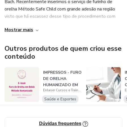
Bach. Recentemente inserimos o serviço de furinho de
orelha Método Safe Child com grande adesão na região
visto que há escassez desse tipo de procedimento com
profissional capacitado para o mesmo.
Mostrar mais
Outros produtos de quem criou esse
conteúdo
IMPRESSOS - FURO
DE ORELHA
HUMANIZADO EM
C
Enlaser Cursos e Treinamentos
BEBÊS
Saúde e Esportes
Dúvidas frequentes