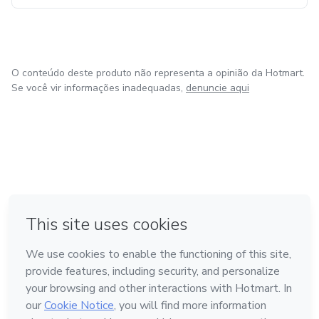
O conteúdo deste produto não representa a opinião da Hotmart.
Se você vir informações inadequadas,
denuncie aqui
em Bogotá
em Amsterdam
em Madrid
na Cidade do México
Feito com
❤
em Belo Horizonte
Conheça a Hotmart