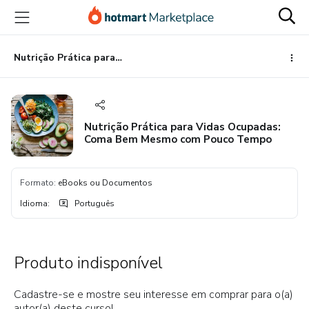
Ir
Ir
Ir
para
para
para
o
o
o
conteúdo
pagamento
rodapé
Nutrição Prática para Vidas Ocupadas: Coma Bem Mesmo com Pouco Tempo
principal
Nutrição Prática para Vidas Ocupadas:
Coma Bem Mesmo com Pouco Tempo
Formato
:
eBooks ou Documentos
Idioma
:
Português
Produto indisponível
Cadastre-se e mostre seu interesse em comprar para o(a)
autor(a) deste curso!