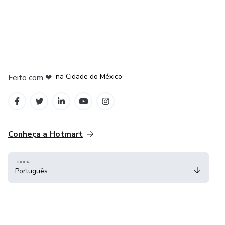
em Bogotá
em Amsterdam
em Madrid
na Cidade do México
Feito com
❤
em Belo Horizonte
Conheça a Hotmart
Idioma
Português