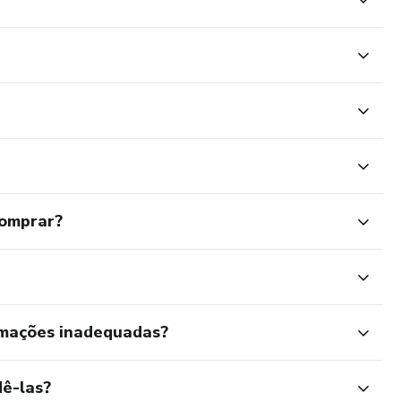
comprar?
rmações inadequadas?
ê-las?