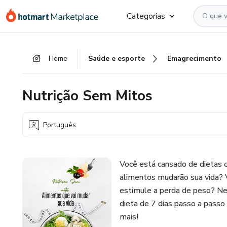
Ir
Ir
Ir
Categorias
para
para
para
o
o
o
conteúdo
pagamento
rodapé
Home
Saúde e esporte
Emagrecimento
principal
Nutrição Sem Mitos
Português
Você está cansado de dietas c
alimentos mudarão sua vida? V
estimule a perda de peso? Ne
dieta de 7 dias passo a passo 
mais!