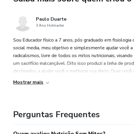
Paulo Duarte
3 Ano Hotmarter
Sou Educador físico a 7 anos, pós graduado em fisiologia 
social media, meu objetivo e simplesmente ajudar você a 
radicalismos, livre de todos os mitos nutricionais, visan
um sacrifício inalcançável. Dito isso produzi a linha de 
destinados a ajudar você a melhorar sua dieta. Quer você 
Mostrar mais
Perguntas Frequentes
Quem avaliou Nutrição Sem Mitos?