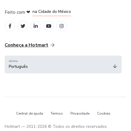
em Bogotá
em Amsterdam
em Madrid
na Cidade do México
Feito com
❤
em Belo Horizonte
Conheça a Hotmart
Idioma
Português
Central de ajuda
Termos
Privacidade
Cookies
Hotmart — 2011-2026 © Todos os direitos reservados.