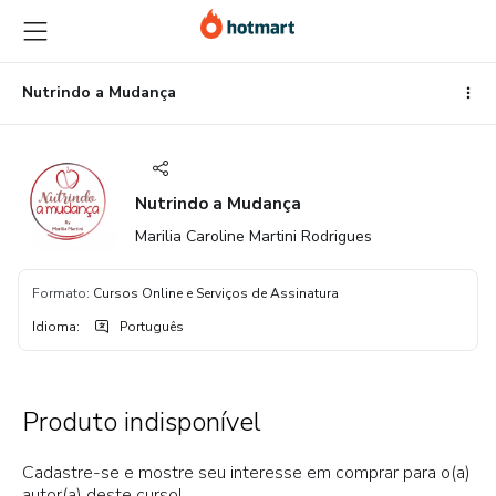
Ir
Ir
Ir
para
para
para
o
o
o
conteúdo
pagamento
rodapé
Nutrindo a Mudança
principal
Nutrindo a Mudança
Marilia Caroline Martini Rodrigues
Formato
:
Cursos Online e Serviços de Assinatura
Idioma
:
Português
Produto indisponível
Cadastre-se e mostre seu interesse em comprar para o(a)
autor(a) deste curso!