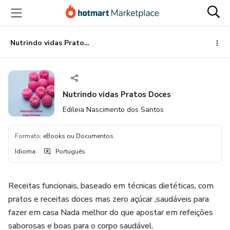
Ir
Ir
Ir
para
para
para
o
o
o
conteúdo
pagamento
rodapé
Nutrindo vidas Pratos Doces
principal
Nutrindo vidas Pratos Doces
Edileia Nascimento dos Santos
Formato
:
eBooks ou Documentos
Idioma
:
Português
Receitas funcionais, baseado em técnicas dietéticas, com
pratos e receitas doces mas zero açúcar ,saudáveis para
fazer em casa Nada melhor do que apostar em refeições
saborosas e boas para o corpo saudável.