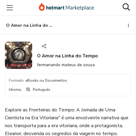
Ir
Ir
Ir
para
para
para
o
o
o
conteúdo
pagamento
rodapé
O Amor na Linha do Tempo
principal
O Amor na Linha do Tempo
fermanando mateus de sousa
Formato
:
eBooks ou Documentos
Idioma
:
Português
Explore as Fronteiras do Tempo: A Jornada de Uma
Cientista na Era Vitoriana" é uma envolvente narrativa que
nos transporta para a era vitoriana, onde a protagonista,
Eleanor, desvenda os segredos da viagem no tempo.