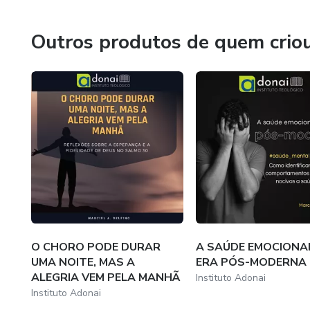
novos discípulos com mentes livres e críticas alinhadas c
guardiões da sã doutrina da Palavra de Deus.
Outros produtos de quem crio
Valores
Os valores do Instituto Teológico Adonai refletem os cin
Sola fide (somente a fé)
Sola scriptura (somente a Escritura)
Solus Christus (somente Cristo)
Sola gratia (somente a graça)
O CHORO PODE DURAR
A SAÚDE EMOCIONA
UMA NOITE, MAS A
ERA PÓS-MODERNA
Soli Deo gloria (glória somente a Deus).
ALEGRIA VEM PELA MANHÃ
Instituto Adonai
Instituto Adonai