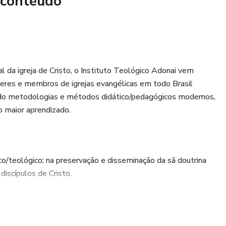
 conteúdo
za o amor incondicional de Deus e a alegria celestial pelo
s.
l da igreja de Cristo, o Instituto Teológico Adonai vem
íderes e membros de igrejas evangélicas em todo Brasil
o metodologias e métodos didático/pedagógicos modernos,
 maior aprendizado.
ico/teológico; na preservação e disseminação da sã doutrina
iscípulos de Cristo.
ática e metódica da Palavra de Deus; recrutar e formar