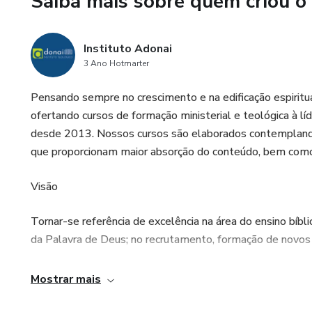
Saiba mais sobre quem criou o
Mensagem de Esperança: Enfati
arrependimento dos pecadore
Instituto Adonai
3 Ano Hotmarter
Pensando sempre no crescimento e na edificação espiritua
ofertando cursos de formação ministerial e teológica à l
desde 2013. Nossos cursos são elaborados contempland
que proporcionam maior absorção do conteúdo, bem como
Visão
Tornar-se referência de excelência na área do ensino bíbl
da Palavra de Deus; no recrutamento, formação de novos d
Missão
Mostrar mais
Resgatar os valores cristãos através da exposição sistem