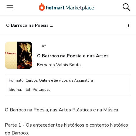
Ir
Ir
Ir
para
para
para
o
o
o
conteúdo
pagamento
rodapé
O Barroco na Poesia e nas Artes
principal
O Barroco na Poesia e nas Artes
Bernardo Valois Souto
Formato
:
Cursos Online e Serviços de Assinatura
Idioma
:
Português
O Barroco na Poesia, nas Artes Plásticas e na Música
Parte 1 - Os antecedentes históricos e contexto histórico
do Barroco.