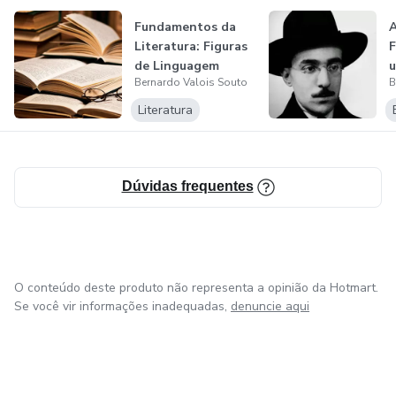
Fundamentos da
A
Literatura: Figuras
F
de Linguagem
u
Bernardo Valois Souto
B
a
o
Literatura
Dúvidas frequentes
O conteúdo deste produto não representa a opinião da Hotmart.
Se você vir informações inadequadas,
denuncie aqui