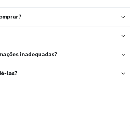
comprar?
rmações inadequadas?
ê-las?