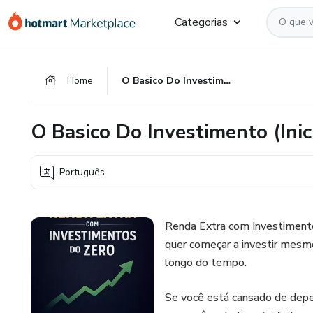
Ir
Ir
Ir
Categorias
para
para
para
o
o
o
conteúdo
pagamento
rodapé
Home
O Basico Do Investimento (Iniciante)
principal
O Basico Do Investimento (Inic
Português
Renda Extra com Investimento
quer começar a investir mesm
longo do tempo.
Se você está cansado de depen