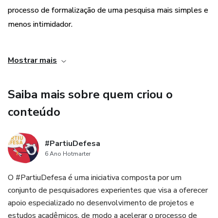
processo de formalização de uma pesquisa mais simples e
menos intimidador.
3. Aplicabilidade em diferentes áreas: Embora o e-book
Mostrar mais
tenha sido desenvolvido com foco em artigos científicos,
as informações e orientações apresentadas podem ser
Saiba mais sobre quem criou o
aplicadas em diferentes áreas de pesquisa, tornando-o um
guia útil para estudantes e profissionais de diversas áreas.
conteúdo
#PartiuDefesa
6 Ano Hotmarter
O #PartiuDefesa é uma iniciativa composta por um
conjunto de pesquisadores experientes que visa a oferecer
apoio especializado no desenvolvimento de projetos e
estudos acadêmicos, de modo a acelerar o processo de