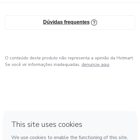
Dúvidas frequentes
O conteúdo deste produto não representa a opinião da Hotmart.
Se você vir informações inadequadas,
denuncie aqui
em Bogotá
em Amsterdam
em Madrid
na Cidade do México
Feito com
❤
em Belo Horizonte