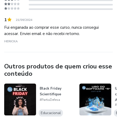
1
21/09/2024
Fui enganada ao comprar esse curso, nunca consegui
acessar. Enviei email e não recebi retorno.
HERICKA
Outros produtos de quem criou esse
conteúdo
Black Friday
U
Scientifique
c
A
#PartiuDefesa
#
Educacional