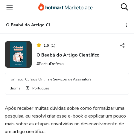
Ir
Ir
Ir
para
para
para
o
o
o
conteúdo
pagamento
rodapé
O Beabá do Artigo Científico
principal
1.0
(
1
)
O Beabá do Artigo Científico
#PartiuDefesa
Formato
:
Cursos Online e Serviços de Assinatura
Idioma
:
Português
Após receber muitas dúvidas sobre como formalizar uma
pesquisa, eu resolvi criar esse e-book e explicar um pouco
mais sobre as etapas envolvidas no desenvolvimento de
um artigo científico.