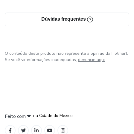
Dúvidas frequentes
O conteúdo deste produto não representa a opinião da Hotmart.
Se você vir informações inadequadas,
denuncie aqui
em Bogotá
em Amsterdam
em Madrid
na Cidade do México
Feito com
❤
em Belo Horizonte