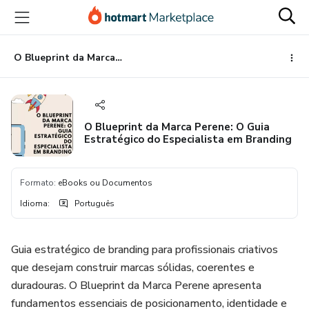
Ir
Ir
Ir
para
para
para
o
o
o
conteúdo
pagamento
rodapé
O Blueprint da Marca Perene: O Guia Estratégico do Especialista em Branding
principal
O Blueprint da Marca Perene: O Guia
Estratégico do Especialista em Branding
Formato
:
eBooks ou Documentos
Idioma
:
Português
Guia estratégico de branding para profissionais criativos
que desejam construir marcas sólidas, coerentes e
duradouras. O Blueprint da Marca Perene apresenta
fundamentos essenciais de posicionamento, identidade e