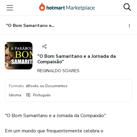
Ir
Ir
Ir
para
para
para
o
o
o
conteúdo
pagamento
rodapé
"O Bom Samaritano e a Jornada da Compaixão"
principal
"O Bom Samaritano e a Jornada da
Compaixão"
REGINALDO SOARES
Formato
:
eBooks ou Documentos
Idioma
:
Português
"O Bom Samaritano e a Jornada da Compaixão"
Em um mundo que frequentemente celebra o