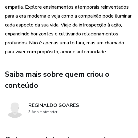
desvenda os segredos de como:
empatia. Explore ensinamentos atemporais reinventados
para a era moderna e veja como a compaixão pode iluminar
🌟 Cultivar Empatia: Aprenda a se colocar nos sapatos dos
cada aspecto da sua vida. Viaje da introspecção à ação,
outros, compreendendo suas perspectivas e sentimentos.
expandindo horizontes e cultivando relacionamentos
profundos. Não é apenas uma leitura, mas um chamado
🌟 Escutar Ativamente: Descubra o poder de ouvir com
para viver com propósito, amor e autenticidade.
intenção, validando as experiências de outras pessoas.
🌟 Expressar Cuidado e Apoio: Desenvolva a habilidade de
Saiba mais sobre quem criou o
reconhecer quando alguém precisa de uma palavra amiga
conteúdo
ou gesto de bondade.
🌟 Praticar a Gratidão: Reconheça e celebre as inúmeras
REGINALDO SOARES
bênçãos diárias, fortalecendo laços comunitários.
3 Ano Hotmarter
Com histórias inspiradoras, exercícios práticos e insights
transformadores, "O Bom Samaritano e a Jornada da