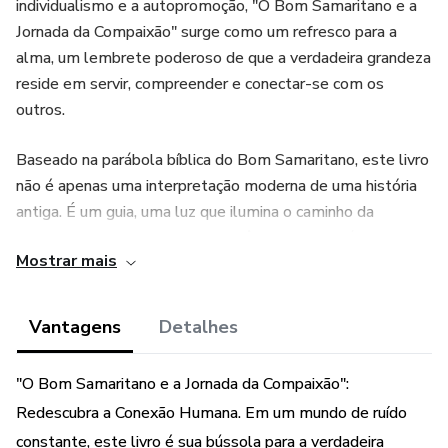
individualismo e a autopromoção, "O Bom Samaritano e a
Jornada da Compaixão" surge como um refresco para a
alma, um lembrete poderoso de que a verdadeira grandeza
reside em servir, compreender e conectar-se com os
outros.
Baseado na parábola bíblica do Bom Samaritano, este livro
não é apenas uma interpretação moderna de uma história
antiga. É um guia, uma luz que ilumina o caminho da
compaixão no mundo contemporâneo. A cada página, os
Mostrar mais
leitores são convidados a embarcar em uma jornada
profunda, explorando o que realmente significa ser humano
e como podemos estender a mão, mesmo nas
Vantagens
Detalhes
circunstâncias mais desafiadoras.
"O Bom Samaritano e a Jornada da Compaixão":
Se você já se perguntou como pode fazer a diferença, ou
Redescubra a Conexão Humana. Em um mundo de ruído
sentiu o desejo ardente de conectar-se autenticamente
constante, este livro é sua bússola para a verdadeira
com aqueles ao seu redor, este livro é para você. Ele