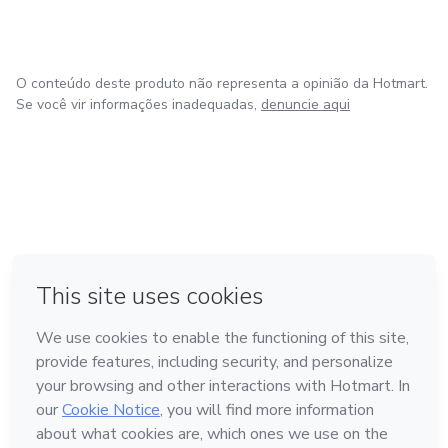
O conteúdo deste produto não representa a opinião da Hotmart.
Se você vir informações inadequadas,
denuncie aqui
em Amsterdam
em Madrid
em Bogotá
Feito com
❤
em Belo Horizonte
na Cidade do México
Conheça a Hotmart