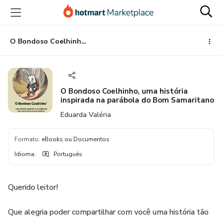
Ir
Ir
Ir
para
para
para
o
o
o
conteúdo
pagamento
rodapé
O Bondoso Coelhinho, uma história inspirada na parábola do Bom Samaritano
principal
O Bondoso Coelhinho, uma história
inspirada na parábola do Bom Samaritano
Eduarda Valéria
Formato
:
eBooks ou Documentos
Idioma
:
Português
Querido leitor!
Que alegria poder compartilhar com você uma história tão