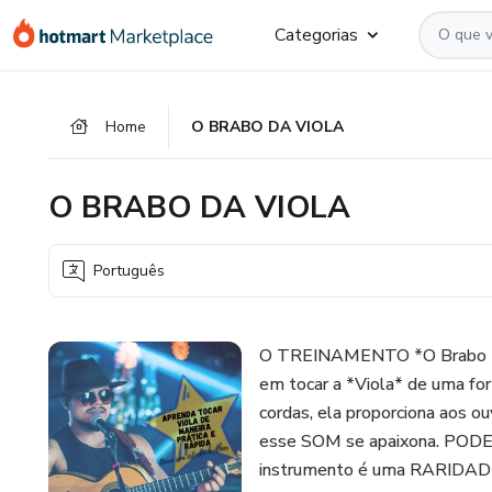
Ir
Ir
Ir
Categorias
para
para
para
o
o
o
conteúdo
pagamento
rodapé
Home
O BRABO DA VIOLA
principal
O BRABO DA VIOLA
Português
O TREINAMENTO *O Brabo Da 
em tocar a *Viola* de uma for
cordas, ela proporciona aos 
esse SOM se apaixona. PODER
instrumento é uma RARIDADE,