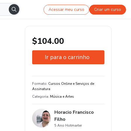
Acessar meu curso
Criar um curso
$104.00
Ir para o carrinho
Garantia de 15 dias
Certificado de conclusão
Formato
:
Cursos Online e Serviços de
Assinatura
Estude do seu jeito e em qualquer
Categoria
:
Música e Artes
dispositivo
25 aula e 15831 hora de conteúdo
Horacio Francisco
original
Filho
5 Ano Hotmarter