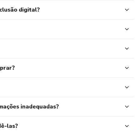
clusão digital?
mprar?
rmações inadequadas?
ê-las?