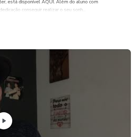
ter, está disponível AQUI. Além do aluno com
dicação conseguir realizar o seu sonh...