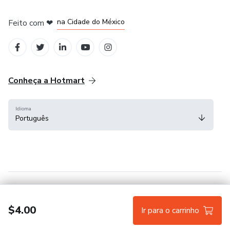
em Bogotá
em Amsterdam
em Madrid
na Cidade do México
Feito com
❤
em Belo Horizonte
Conheça a Hotmart
Idioma
Português
Central de ajuda
Termos
Privacidade
Cookies
$4.00
Ir para o carrinho
Hotmart — 2011-2026 © Todos os direitos reservados.