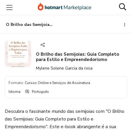
Ir
Ir
Ir
para
para
para
o
o
o
conteúdo
pagamento
rodapé
O Brilho das Semijoias: Guia Completo para Estilo e Empreendedorismo
principal
O Brilho das Semijoias: Guia Completo
para Estilo e Empreendedorismo
Mylene Solene Garcia da rosa
Formato
:
Cursos Online e Serviços de Assinatura
Idioma
:
Português
Descubra o fascinante mundo das semijoias com "O Brilho
das Semijoias: Guia Completo para Estilo e
Empreendedorismo". Este e-book abrangente é a sua