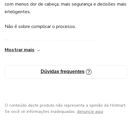
com menos dor de cabeça, mais segurança e decisões mais
inteligentes.
Não é sobre complicar o processo.
É sobre entender o que realmente importa.
Mostrar mais
A maior aquisição da sua vida não precisa virar um trauma.
Pode, e deve, ser feita da forma certa.
Dúvidas frequentes
Se você vai construir, não vai sozinho.
Tem um caminho mais claro pra seguir.
O conteúdo deste produto não representa a opinião da Hotmart.
Se você vir informações inadequadas,
denuncie aqui
E ele começa aqui.