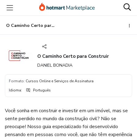
Ir
Ir
Ir
para
para
para
o
o
o
conteúdo
pagamento
rodapé
O Caminho Certo para Construir
principal
O Caminho Certo para Construir
DANIEL BONADIA
Formato
:
Cursos Online e Serviços de Assinatura
Idioma
:
Português
Você sonha em construir e investir em um imóvel, mas se
sente perdido no mundo da construção civil? Não se
preocupe! Nosso guia especializado foi desenvolvido
pensando em pessoas como você, que não têm experiência