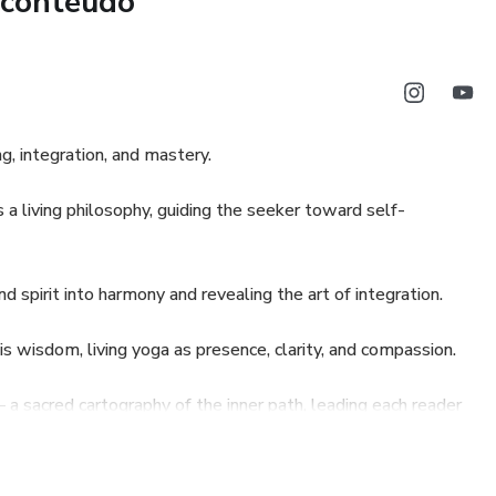
 conteúdo
, integration, and mastery.
a living philosophy, guiding the seeker toward self-
spirit into harmony and revealing the art of integration.
s wisdom, living yoga as presence, clarity, and compassion.
 sacred cartography of the inner path, leading each reader