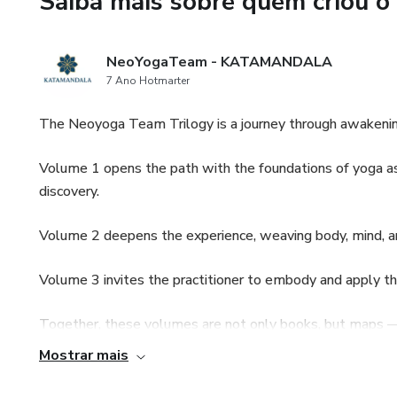
Saiba mais sobre quem criou o
NeoYogaTeam - KATAMANDALA
7 Ano Hotmarter
The Neoyoga Team Trilogy is a journey through awakening
Volume 1 opens the path with the foundations of yoga as 
discovery.
Volume 2 deepens the experience, weaving body, mind, and 
Volume 3 invites the practitioner to embody and apply thi
Together, these volumes are not only books, but maps — a
to the treasure within: self-realization.
Mostrar mais