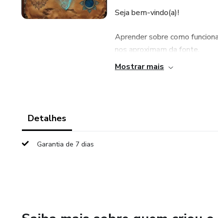
Seja bem-vindo(a)!
Aprender sobre como funciona
nos aproximam da fonte.
Mostrar mais
Campos magnéticos sagrados
Yin/Yang.
Detalhes
Que a sua JORNADA lhe traga 
Garantia de 7 dias
Estamos juntos nessa jornada
Namastê!
Gabriel (Gael).