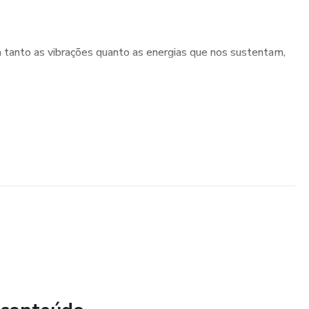
 tanto as vibrações quanto as energias que nos sustentam,
!
paz e alegria em perceber amor e paz , em si e no próximo.
!