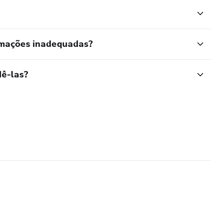
rmações inadequadas?
ê-las?