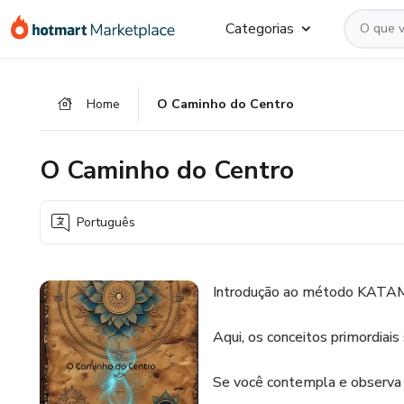
Ir
Ir
Ir
Categorias
para
para
para
o
o
o
conteúdo
pagamento
rodapé
Home
O Caminho do Centro
principal
O Caminho do Centro
Português
Introdução ao método KAT
Aqui, os conceitos primordiai
Se você contempla e observa