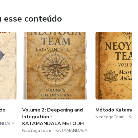
u esse conteúdo
 do
Volume 2: Deepening and
Método Katamanda
Integration -
NeoYogaTeam - KA
KATAMANDALA METODH
ANDALA
NeoYogaTeam - KATAMANDALA